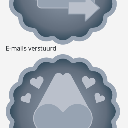
E-mails verstuurd