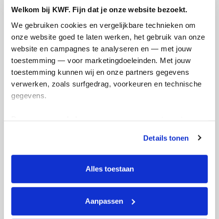
Welkom bij KWF. Fijn dat je onze website bezoekt.
We gebruiken cookies en vergelijkbare technieken om 
Doneer
onze website goed te laten werken, het gebruik van onze 
website en campagnes te analyseren en — met jouw 
Lotte's badges
toestemming — voor marketingdoeleinden. Met jouw 
toestemming kunnen wij en onze partners gegevens 
verwerken, zoals surfgedrag, voorkeuren en technische 
gegevens.
Deze gegevens helpen ons om campagnes te meten, 
prestaties te verbeteren en relevante KWF-content te 
Details tonen
tonen. Je kunt je toestemming op elk moment wijzigen of 
intrekken via Cookie instellingen onderaan de pagina. De 
lijst met cookies is te vinden in het tabblad “details”.
Alles toestaan
Aanpassen