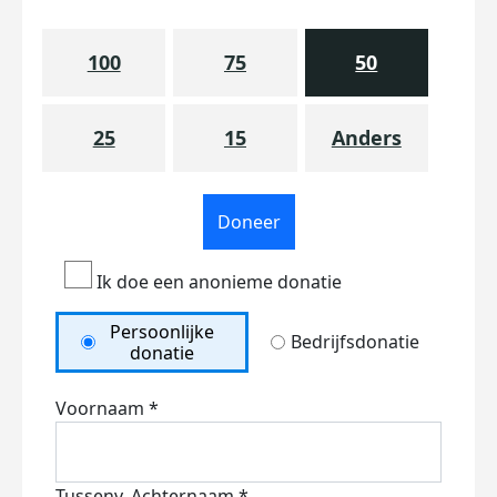
100
75
50
25
15
Anders
Doneer
Ik doe een anonieme donatie
Persoonlijke
Bedrijfsdonatie
donatie
Voornaam *
Tussenv.
Achternaam *