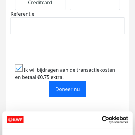
Creditcard
Referentie
Ik wil bijdragen aan de transactiekosten
en betaal €0.75 extra.
Doneer nu
Opgehaald
Streefbedrag
€303
€1.000