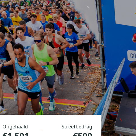
Opgehaald
Streefbedrag