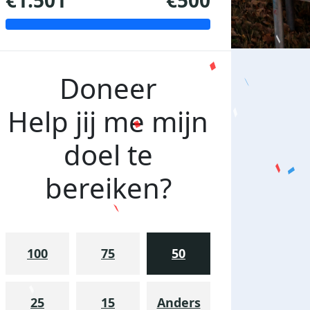
€1.501
€500
Doneer
Help jij me mijn
doel te
bereiken?
100
75
50
25
15
Anders