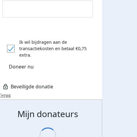
Ik wil bijdragen aan de
transactiekosten
en betaal €0,75
extra.
Doneer nu
500 euro aan donaties ontvang
E-mails verstuurd
 speciale KWF t-shirt!
Terug
Mijn donateurs