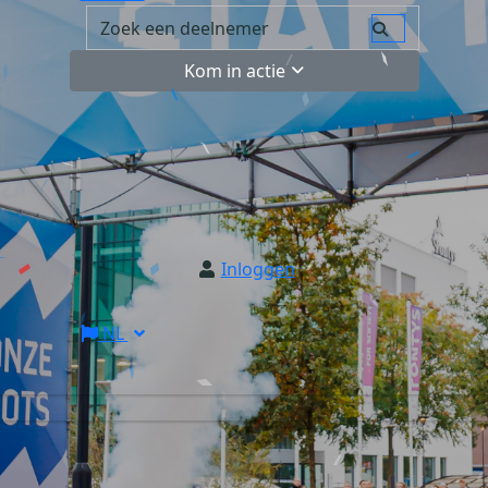
Kom in actie
Inloggen
NL