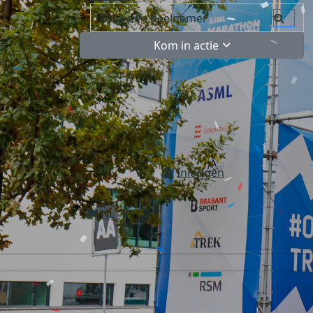
Kom in actie
Inloggen
NL