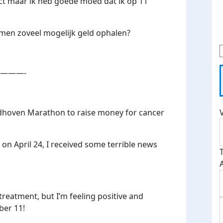
ject maar ik heb goede moed dat ik op 11
amen zoveel mogelijk geld ophalen?
———-
indhoven Marathon to raise money for cancer
d on April 24, I received some terrible news
 treatment, but I’m feeling positive and
ber 11!