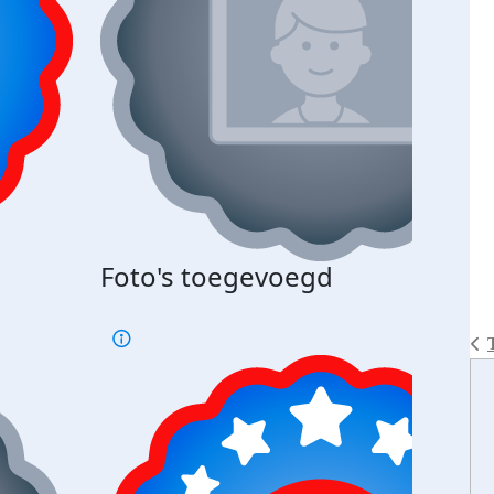
Bij 
Foto's toegevoegd
je je