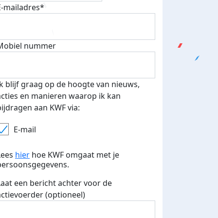
E-mailadres*
Mobiel nummer
Ik blijf graag op de hoogte van nieuws,
acties en manieren waarop ik kan
bijdragen aan KWF via:
E-mail
Lees
hier
hoe KWF omgaat met je
persoonsgegevens.
Laat een bericht achter voor de
actievoerder (optioneel)