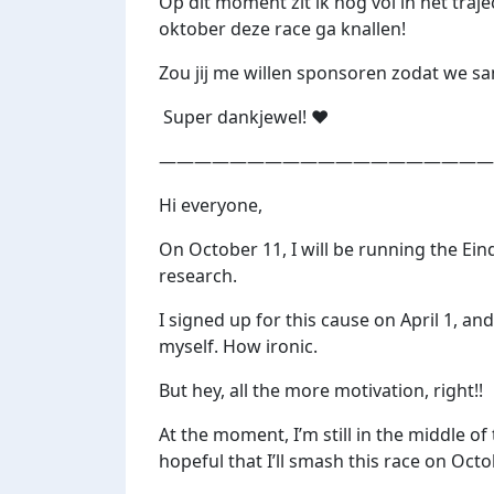
Op dit moment zit ik nog vol in het tra
oktober deze race ga knallen!
Zou jij me willen sponsoren zodat we s
Super dankjewel! ❤️
———————————————————
Hi everyone,
On October 11, I will be running the E
research.
I signed up for this cause on April 1, an
myself. How ironic.
But hey, all the more motivation, right!!
At the moment, I’m still in the middle of
hopeful that I’ll smash this race on Octo