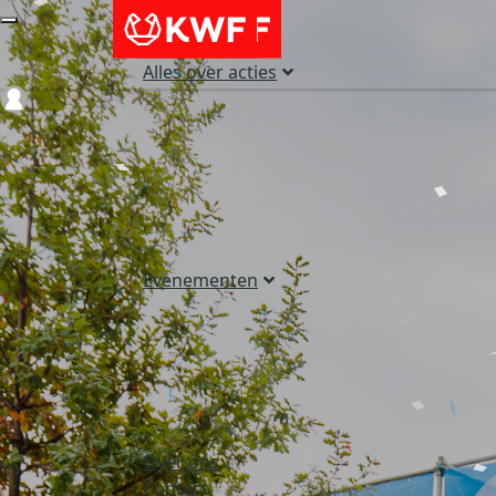
Alles over acties
Login
Evenementen
Over ons
Contact