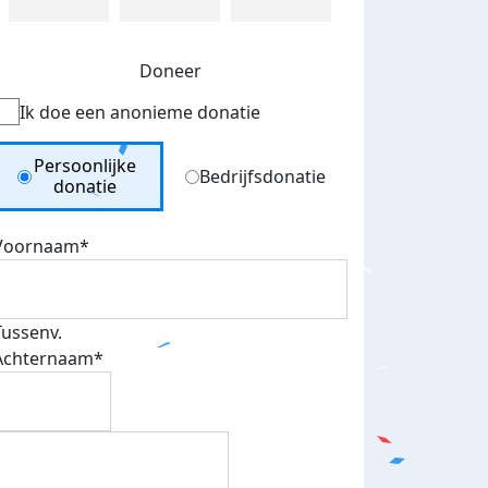
Doneer
Ik doe een anonieme donatie
Donation Type
Persoonlijke
Bedrijfsdonatie
donatie
Voornaam*
Tussenv.
Achternaam*