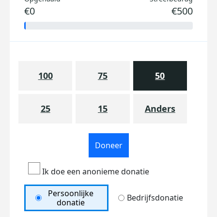
€0
€500
100
75
50
25
15
Anders
Doneer
Ik doe een anonieme donatie
Persoonlijke
Bedrijfsdonatie
donatie