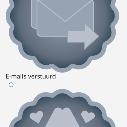
E-mails verstuurd