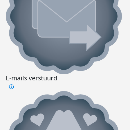
E-mails verstuurd