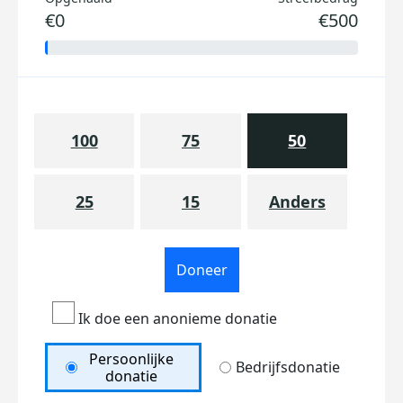
€0
€500
100
75
50
25
15
Anders
Doneer
Ik doe een anonieme donatie
Persoonlijke
Bedrijfsdonatie
donatie