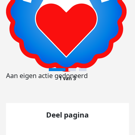
Aan eigen actie gedoneerd
1 van 3
Deel pagina