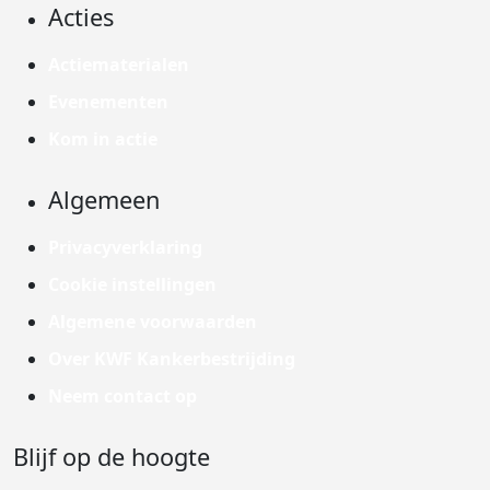
Acties
Actiematerialen
Evenementen
Kom in actie
Algemeen
Privacyverklaring
Cookie instellingen
Algemene voorwaarden
Over KWF Kankerbestrijding
Neem contact op
Blijf op de hoogte