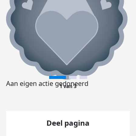
Aan eigen actie gedoneerd
1 van 3
Deel pagina