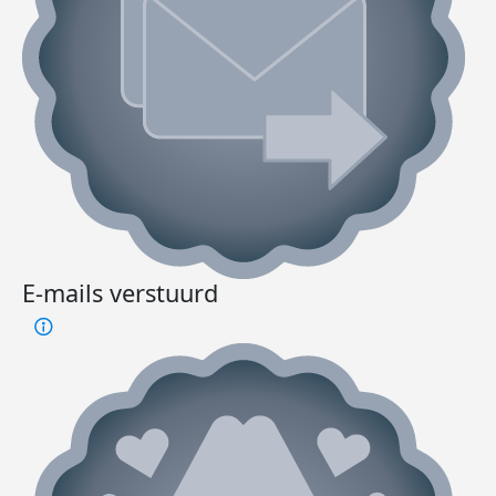
E-mails verstuurd