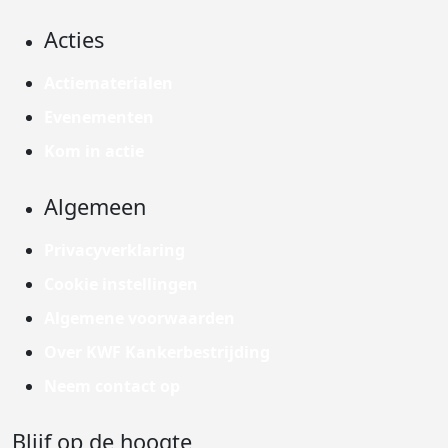
Acties
Actiematerialen
Evenementen
Kom in actie
Algemeen
Privacyverklaring
Cookie instellingen
Algemene voorwaarden
Over KWF Kankerbestrijding
Neem contact op
Blijf op de hoogte