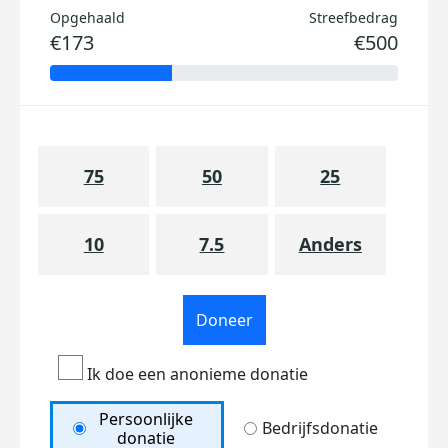
Opgehaald
Streefbedrag
€173
€500
75
50
25
10
7.5
Anders
Doneer
Ik doe een anonieme donatie
Persoonlijke
Bedrijfsdonatie
donatie