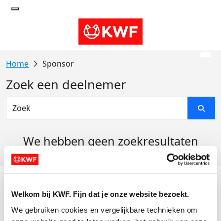
Sponsor
Zoek een deelnemer
We hebben geen zoekresultaten
gevonden
Acties
Welkom bij KWF. Fijn dat je onze website bezoekt.
Actiematerialen
We gebruiken cookies en vergelijkbare technieken om 
Evenementen