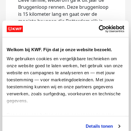
Lieve familie, wederom ga ik dit jaar de
Bruggenloop rennen. Deze bruggenloop
is 15 kilometer lang en gaat over de
mooiste bruggen die Rotterdam rijk is.
Hierbij probeer ik natuurlijk een zo snel
mogelijke tijd neer te zetten en alle andere
deelnemers die mee doen m’n hielen te
laten kussen. Deze loop ren ik natuurlijk
Welkom bij KWF. Fijn dat je onze website bezoekt.
niet voor niks, ik doe wederom mee voor
We gebruiken cookies en vergelijkbare technieken om 
kwf. Ik hoop hier zoveel mogelijk geld mee
onze website goed te laten werken, het gebruik van onze 
op te halen en heb jullie hulp daarvoor
website en campagnes te analyseren en — met jouw 
hard nodig! Mijn streven is om richting de
toestemming — voor marketingdoeleinden. Met jouw 
500€ te gaan.
toestemming kunnen wij en onze partners gegevens 
Elke euro helpt. Alvast bedankt!
verwerken, zoals surfgedrag, voorkeuren en technische 
gegevens.
Deel op
Deze gegevens helpen ons om campagnes te meten, 
Louk's badges
prestaties te verbeteren en relevante KWF-content te 
Details tonen
tonen. Je kunt je toestemming op elk moment wijzigen of 