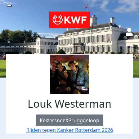
Louk Westerman
KeizersneeXBruggenloop
Rijden tegen Kanker Rotterdam 2026