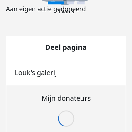
Aan eigen actie gedoneerd
1 van 3
Deel pagina
Louk's
galerij
Mijn donateurs