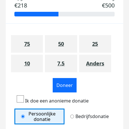
€218
€500
75
50
25
10
7.5
Anders
Doneer
Ik doe een anonieme donatie
Persoonlijke
Bedrijfsdonatie
donatie