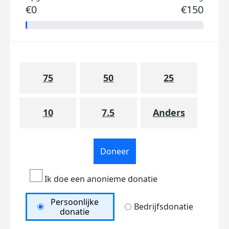
€0
€150
75
50
25
10
7.5
Anders
Doneer
Ik doe een anonieme donatie
Persoonlijke
Bedrijfsdonatie
donatie