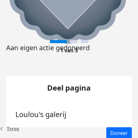
Aan eigen actie gedoneerd
1 van 3
Deel pagina
Loulou's
galerij
Terug
Doneer