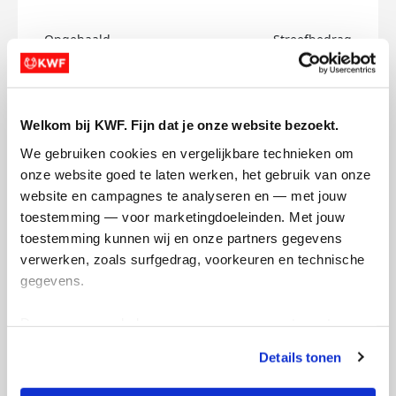
Opgehaald
Streefbedrag
€0
€150
Doneer
Welkom bij KWF. Fijn dat je onze website bezoekt.
We gebruiken cookies en vergelijkbare technieken om 
Loulou's badges
onze website goed te laten werken, het gebruik van onze 
website en campagnes te analyseren en — met jouw 
toestemming — voor marketingdoeleinden. Met jouw 
toestemming kunnen wij en onze partners gegevens 
verwerken, zoals surfgedrag, voorkeuren en technische 
gegevens.
Deze gegevens helpen ons om campagnes te meten, 
prestaties te verbeteren en relevante KWF-content te 
Details tonen
tonen. Je kunt je toestemming op elk moment wijzigen of 
intrekken via Cookie instellingen onderaan de pagina. De 