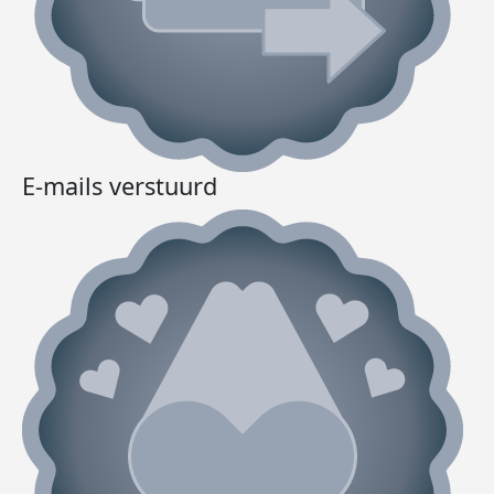
E-mails verstuurd