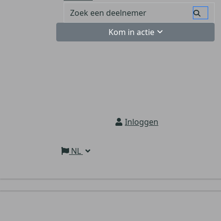
Kom in actie
Inloggen
NL