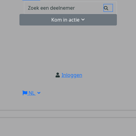
Kom in actie
Inloggen
NL