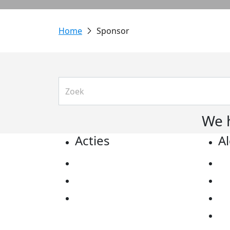
Sponsor
We 
Acties
A
Actiematerialen
Pr
Evenementen
Co
Kom in actie
Al
Ov