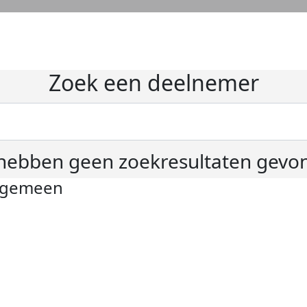
Zoek een deelnemer
hebben geen zoekresultaten gevo
lgemeen
ivacyverklaring
okie instellingen
gemene voorwaarden
er KWF Kankerbestrijding