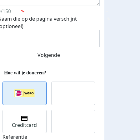
0/150
Naam die op de pagina verschijnt
(optioneel)
Volgende
 euro opgehaald: t-shirt
E-mails verstuurd
Creditcard
iend
Referentie