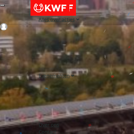
Alles over acties
Login
Evenementen
Over ons
Contact