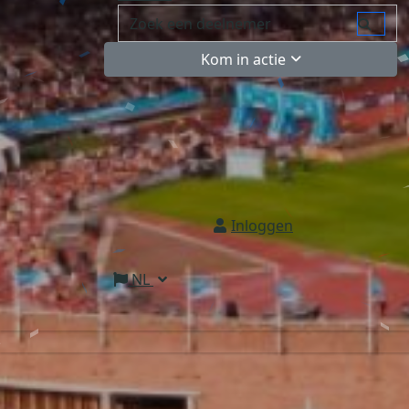
Kom in actie
Inloggen
NL