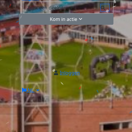
Kom in actie
Inloggen
NL