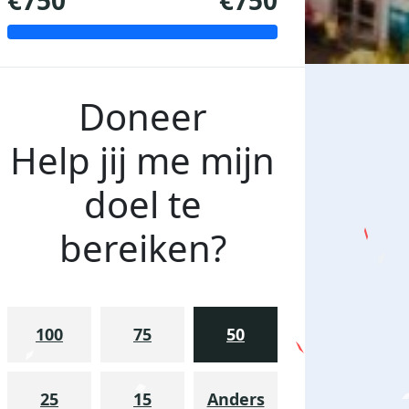
€750
€750
Doneer
Help jij me mijn
doel te
bereiken?
100
75
50
25
15
Anders