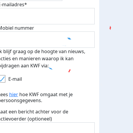
E-mailadres*
Mobiel nummer
Ik blijf graag op de hoogte van nieuws,
acties en manieren waarop ik kan
bijdragen aan KWF via:
E-mail
Lees
hier
hoe KWF omgaat met je
persoonsgegevens.
Laat een bericht achter voor de
actievoerder (optioneel)