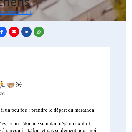
chens
Marathon 2026
‍🫲🏽☀️
26
fi un peu fou : prendre le départ du marathon
nées, courir 5km me semblait déjà un exploit…
 à parcourir 42 km, et pas seulement pour moi.