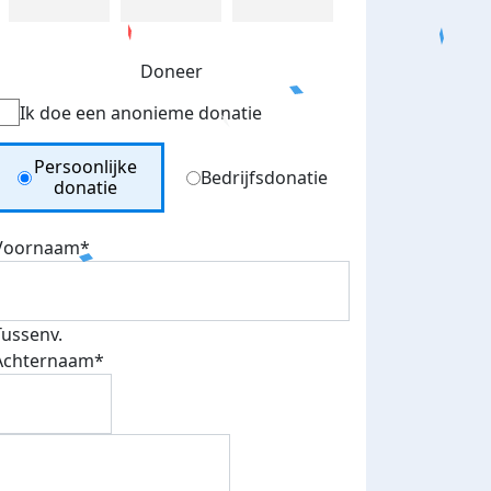
Doneer
Ik doe een anonieme donatie
Donation Type
Persoonlijke
Bedrijfsdonatie
donatie
Voornaam*
Tussenv.
Achternaam*