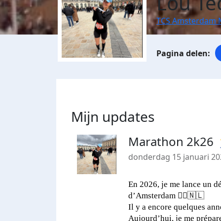
Lou Te
TCS Amsterdam 
Mijn updates
Marathon 2k26 🏃🫱
donderdag 15 januari 20
En 2026, je me lance un dé
d’Amsterdam 🏃‍♀️🇳🇱
Il y a encore quelques an
Aujourd’hui, je me prépare