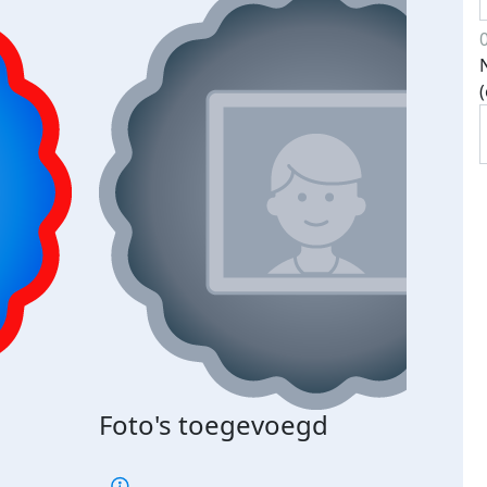
Foto's toegevoegd
€500
verd