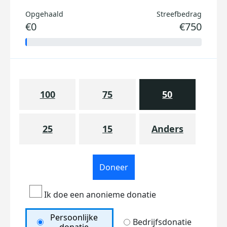
Opgehaald
Streefbedrag
€0
€750
100
75
50
25
15
Anders
Doneer
Ik doe een anonieme donatie
Persoonlijke
Bedrijfsdonatie
donatie