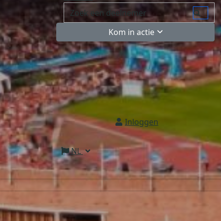
Kom in actie
Inloggen
NL