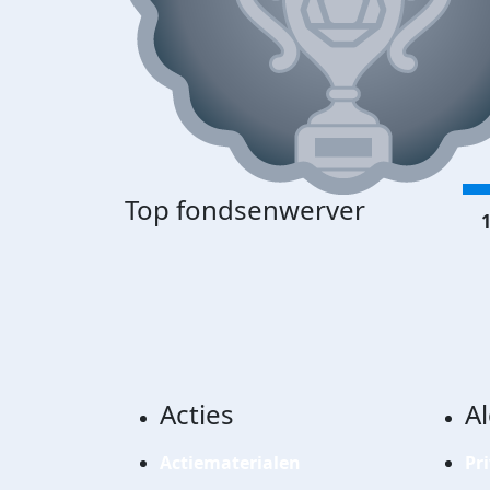
Top fondsenwerver
1
Acties
A
Actiematerialen
Pr