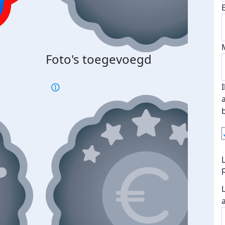
Foto's toegevoegd
€500
verd