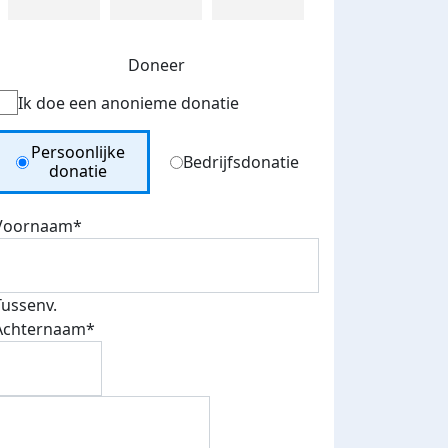
Doneer
Ik doe een anonieme donatie
Donation Type
Persoonlijke
Bedrijfsdonatie
donatie
Voornaam*
Tussenv.
Achternaam*