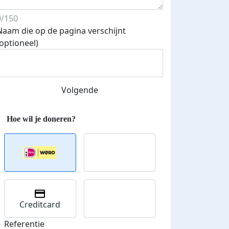
0/150
Naam die op de pagina verschijnt
(optioneel)
Streefbedrag verhoogd
Volgende
Creditcard
Referentie