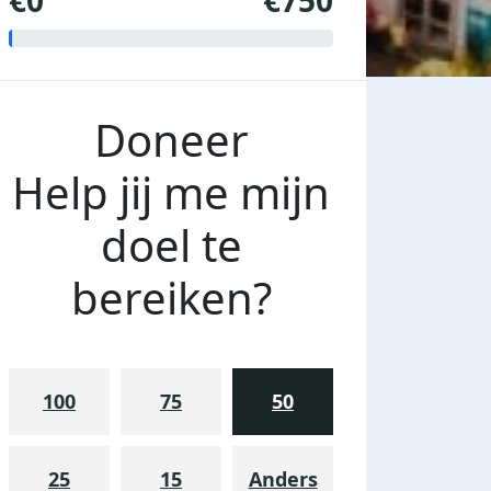
€0
€750
Doneer
Help jij me mijn
doel te
bereiken?
100
75
50
25
15
Anders