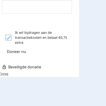
Ik wil bijdragen aan de
transactiekosten
en betaal €0,75
extra.
Donateurs bedankt
Doneer nu
Terug