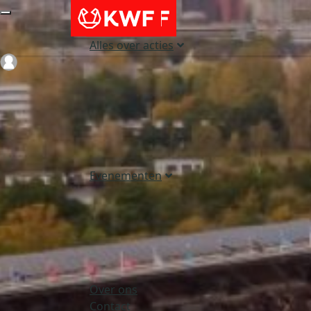
Alles over acties
Login
Evenementen
Over ons
Contact