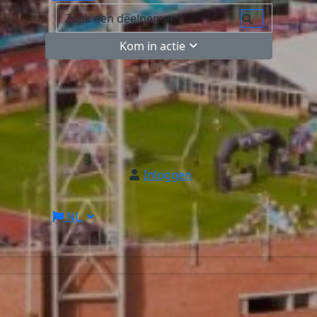
Kom in actie
Inloggen
NL