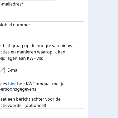
E-mailadres*
Mobiel nummer
 euro opgehaald: t-shirt
E-mails verstuurd
iend
Ik blijf graag op de hoogte van nieuws,
acties en manieren waarop ik kan
bijdragen aan KWF via:
E-mail
Lees
hier
hoe KWF omgaat met je
persoonsgegevens.
Laat een bericht achter voor de
actievoerder (optioneel)