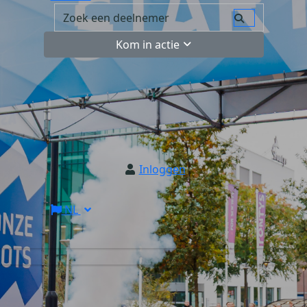
Kom in actie
Inloggen
NL