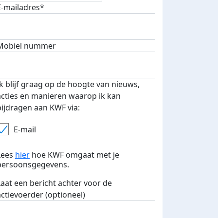
E-mailadres*
500 euro aan donaties ontvang
Mobiel nummer
E-mails verstuurd
 speciale KWF t-shirt!
Ik blijf graag op de hoogte van nieuws,
acties en manieren waarop ik kan
bijdragen aan KWF via:
E-mail
Lees
hier
hoe KWF omgaat met je
persoonsgegevens.
Laat een bericht achter voor de
actievoerder (optioneel)