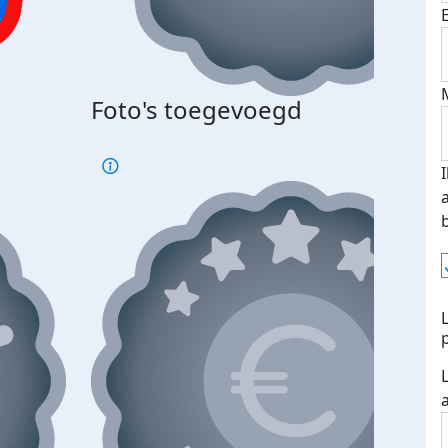
Bij 
Foto's toegevoegd
je je