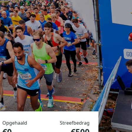
Opgehaald
Streefbedrag