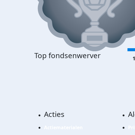
Top fondsenwerver
1
Acties
A
Actiematerialen
Pr