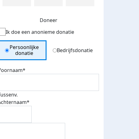
Doneer
Ik doe een anonieme donatie
Donation Type
Persoonlijke
Bedrijfsdonatie
donatie
Voornaam*
Tussenv.
Achternaam*