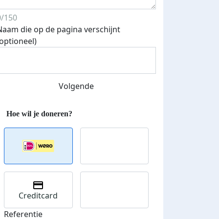
0/150
Naam die op de pagina verschijnt
(optioneel)
Streefbedrag verhoogd
Volgende
Creditcard
Referentie