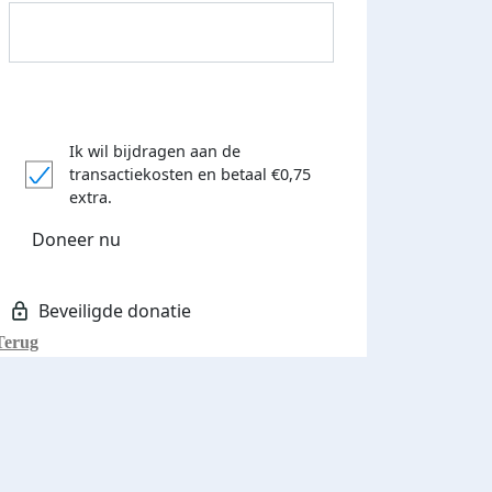
Ik wil bijdragen aan de
transactiekosten
en betaal €0,75
Donateurs bedankt
extra.
Doneer nu
Terug