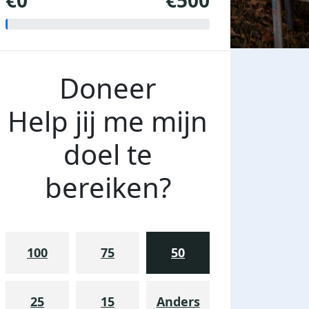
€0
€500
Doneer
Help jij me mijn
doel te
bereiken?
100
75
50
25
15
Anders