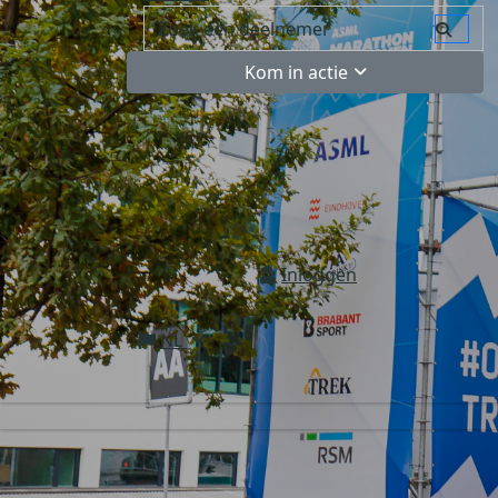
Kom in actie
Inloggen
NL