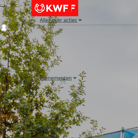
Alles over acties
Login
Evenementen
Over ons
Contact