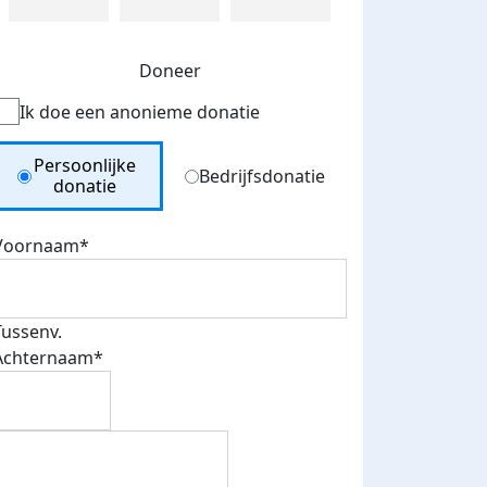
Doneer
Ik doe een anonieme donatie
Donation Type
Persoonlijke
Bedrijfsdonatie
donatie
Voornaam*
Tussenv.
Achternaam*