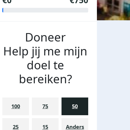
€0
€750
Doneer
Help jij me mijn
doel te
bereiken?
100
75
50
25
15
Anders