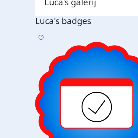
Luca's
galerij
Luca's badges