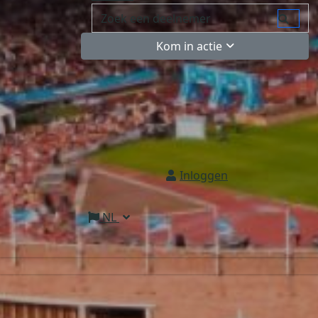
Kom in actie
Inloggen
NL