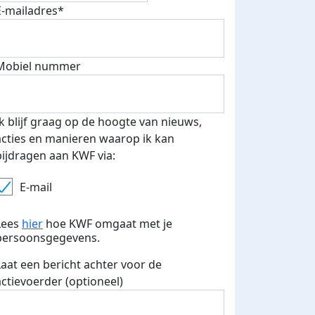
E-mailadres*
Mobiel nummer
 euro opgehaald: t-shirt
E-mails verstuurd
iend
Ik blijf graag op de hoogte van nieuws,
acties en manieren waarop ik kan
bijdragen aan KWF via:
E-mail
Lees
hier
hoe KWF omgaat met je
persoonsgegevens.
Laat een bericht achter voor de
actievoerder (optioneel)