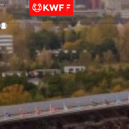
Alles over acties
Login
Evenementen
Over ons
Contact