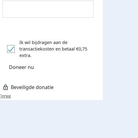
Ik wil bijdragen aan de
transactiekosten
en betaal €0,75
Donateurs bedankt
extra.
Doneer nu
Terug