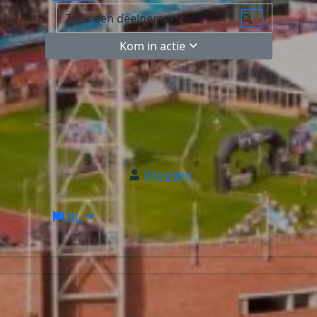
Kom in actie
Inloggen
NL