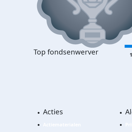
Top fondsenwerver
1
Acties
A
Actiematerialen
Pr