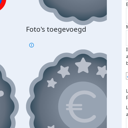
Foto's toegevoegd
€500
verd