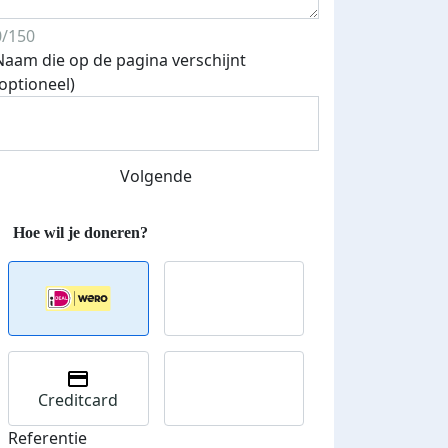
0/150
Naam die op de pagina verschijnt
(optioneel)
Streefbedrag verhoogd
Volgende
Creditcard
Referentie