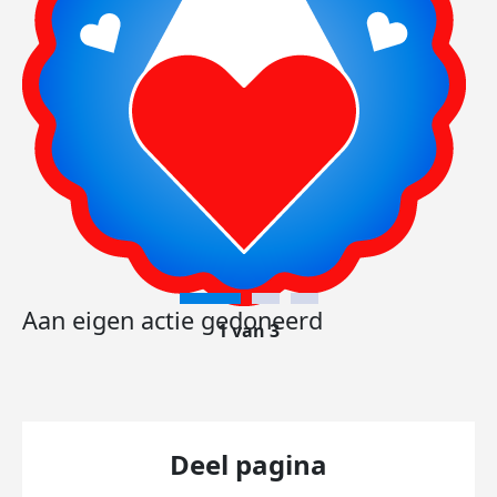
Aan eigen actie gedoneerd
1 van 3
Deel pagina