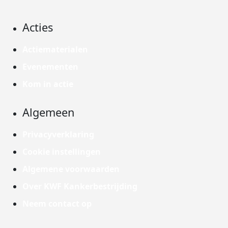
Acties
Actiematerialen
Evenementen
Kom in actie
Algemeen
Privacyverklaring
Cookie instellingen
Algemene voorwaarden
Over KWF Kankerbestrijding
Neem contact op