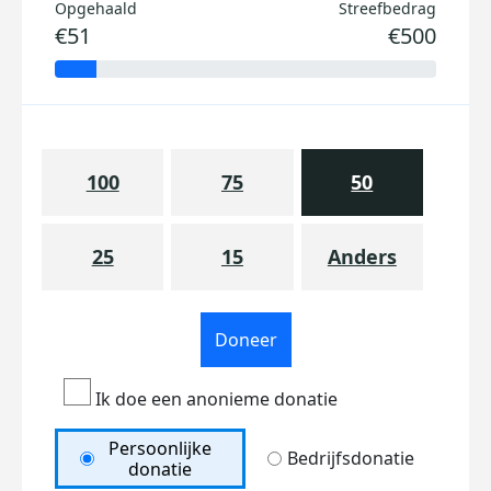
Opgehaald
Streefbedrag
€51
€500
100
75
50
25
15
Anders
Doneer
Ik doe een anonieme donatie
Persoonlijke
Bedrijfsdonatie
donatie