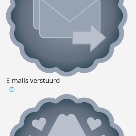
E-mails verstuurd