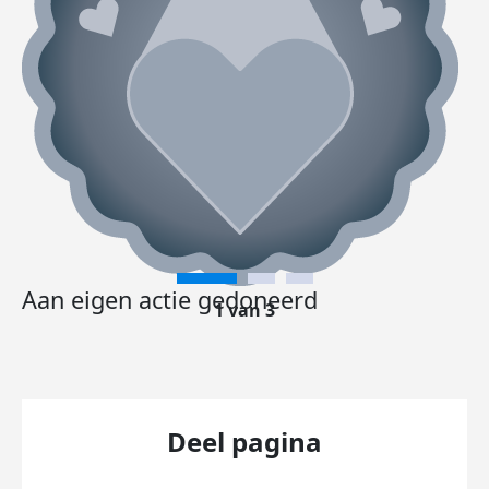
Aan eigen actie gedoneerd
1 van 3
Deel pagina