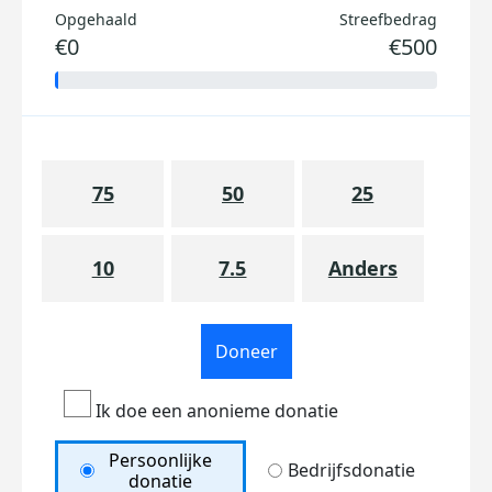
Opgehaald
Streefbedrag
€0
€500
75
50
25
10
7.5
Anders
Doneer
Ik doe een anonieme donatie
Persoonlijke
Bedrijfsdonatie
donatie