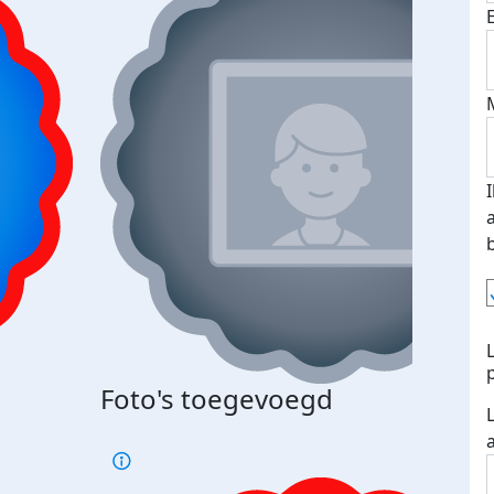
Foto's toegevoegd
€500
verd