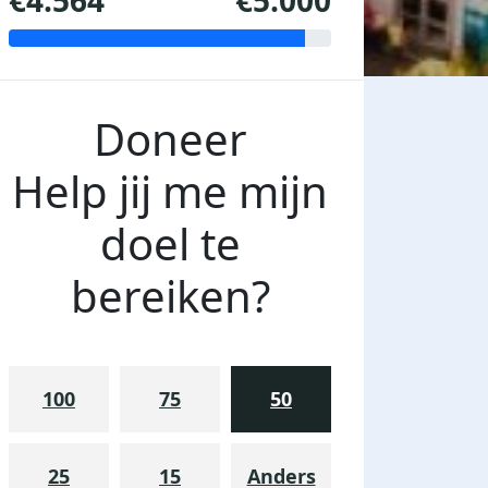
€4.564
€5.000
Doneer
Help jij me mijn
doel te
bereiken?
100
75
50
25
15
Anders