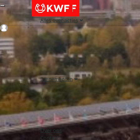
Alles over acties
Login
Evenementen
Over ons
Contact