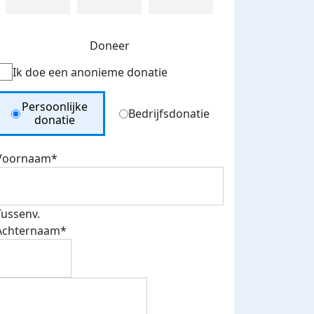
Doneer
Ik doe een anonieme donatie
Donation Type
Persoonlijke
Bedrijfsdonatie
donatie
Voornaam*
Tussenv.
Achternaam*