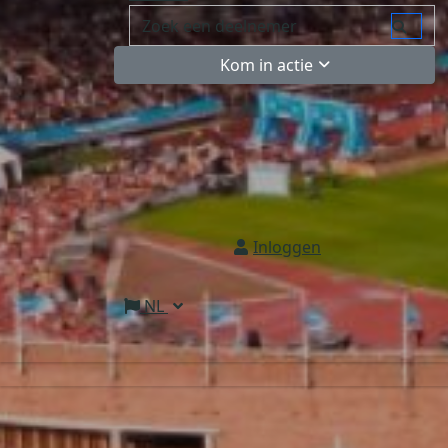
Kom in actie
Inloggen
NL