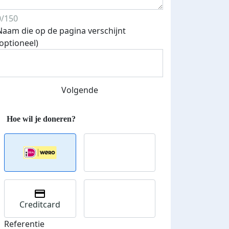
0/150
Naam die op de pagina verschijnt
(optioneel)
Volgende
Streefbedrag verhoogd
Creditcard
Referentie