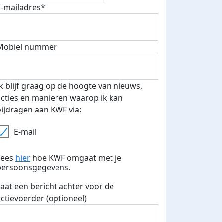
E-mailadres*
Mobiel nummer
Ik blijf graag op de hoogte van nieuws,
acties en manieren waarop ik kan
bijdragen aan KWF via:
E-mail
Lees
hier
hoe KWF omgaat met je
persoonsgegevens.
 euro opgehaald: t-shirt
E-mails verstuurd
Laat een bericht achter voor de
iend
actievoerder (optioneel)