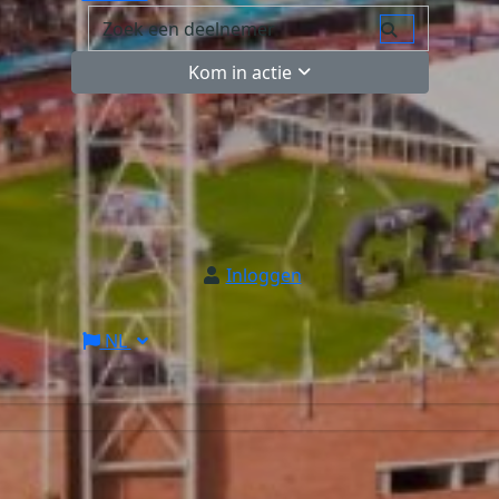
Kom in actie
Inloggen
NL