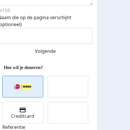
0/150
Naam die op de pagina verschijnt
(optioneel)
Streefbedrag verhoogd
Volgende
Creditcard
Referentie