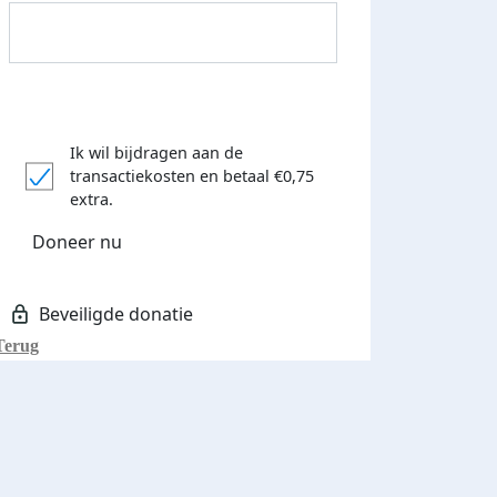
Ik wil bijdragen aan de
transactiekosten
en betaal €0,75
Donateurs bedankt
extra.
Doneer nu
Terug