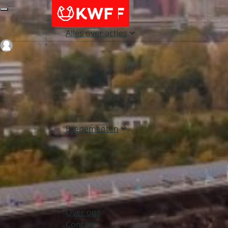
Alles over acties
Login
Evenementen
Over ons
Contact