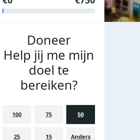
€0
€750
Doneer
Help jij me mijn
doel te
bereiken?
100
75
50
25
15
Anders