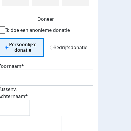
Doneer
Ik doe een anonieme donatie
Donation Type
Persoonlijke
Bedrijfsdonatie
donatie
Voornaam*
Tussenv.
Achternaam*