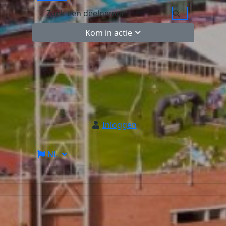
Kom in actie
Inloggen
NL