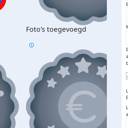
Foto's toegevoegd
€500
verd