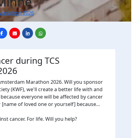
Minne
Marathon 2026
ncer during TCS
2026
 Amsterdam Marathon 2026. Will you sponsor
ty (KWF), we'll create a better life with and
, because everyone will be affected by cancer
or [name of loved one or yourself] because…
t cancer. For life. Will you help?