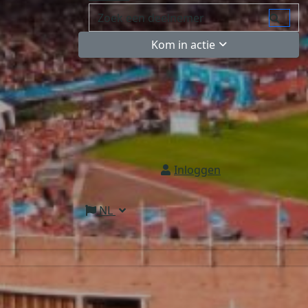
Kom in actie
Inloggen
NL