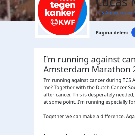
Lucas 
TCS Amsterdam 
I'm running against ca
Amsterdam Marathon 
I'm running against cancer during TCS
me? Together with the Dutch Cancer Socie
after cancer. This is desperately needed
at some point. I'm running especially f
Together we can make a difference. Agains