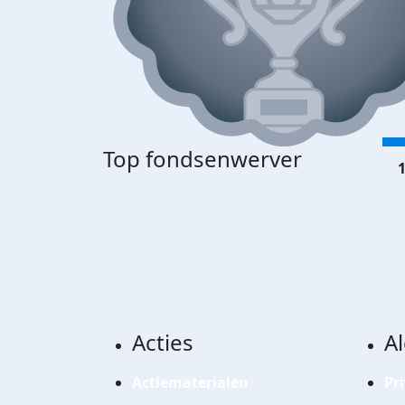
Top fondsenwerver
1
Acties
A
Actiematerialen
Pr