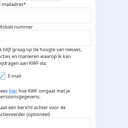
E-mailadres*
Mobiel nummer
 euro opgehaald: t-shirt
E-mails verstuurd
iend
Ik blijf graag op de hoogte van nieuws,
acties en manieren waarop ik kan
bijdragen aan KWF via:
E-mail
Lees
hier
hoe KWF omgaat met je
persoonsgegevens.
Laat een bericht achter voor de
actievoerder (optioneel)