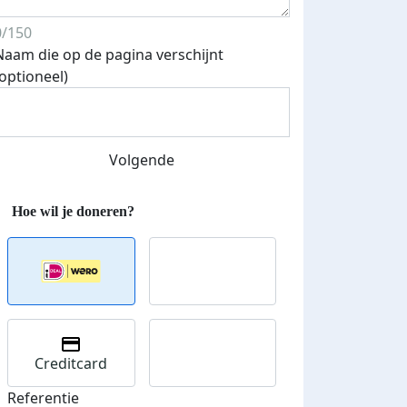
0/150
Naam die op de pagina verschijnt
(optioneel)
Streefbedrag verhoogd
Volgende
Creditcard
Referentie