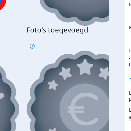
Foto's toegevoegd
€500
verd