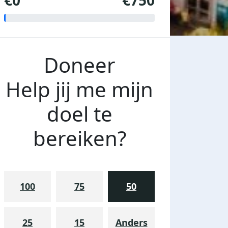
€0
€750
Doneer
Help jij me mijn
doel te
bereiken?
100
75
50
25
15
Anders