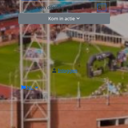
Kom in actie
Inloggen
NL