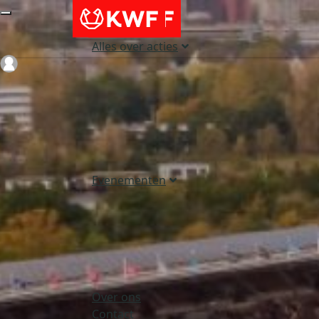
Alles over acties
Login
Evenementen
Over ons
Contact