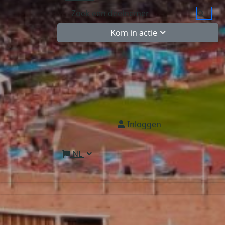
Kom in actie
Inloggen
NL