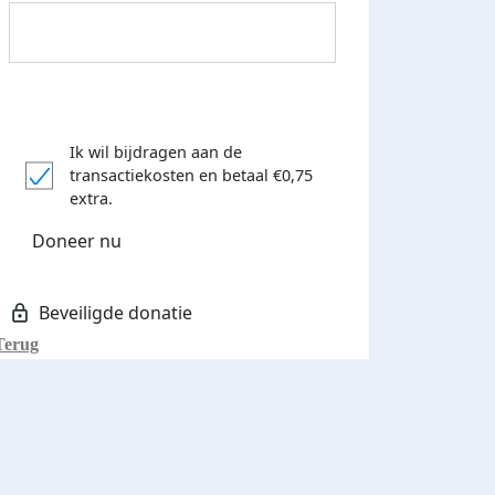
Ik wil bijdragen aan de
transactiekosten
en betaal €0,75
Donateurs bedankt
extra.
Doneer nu
Terug