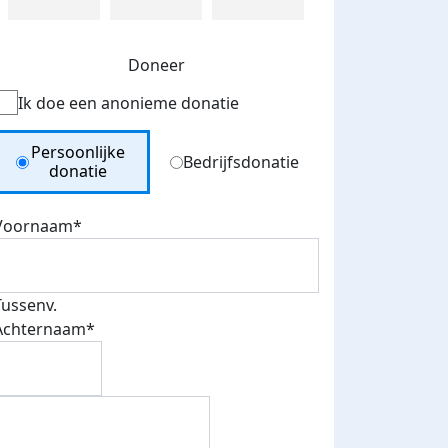
Doneer
Ik doe een anonieme donatie
Donation Type
Persoonlijke
Bedrijfsdonatie
donatie
Voornaam*
Tussenv.
Achternaam*