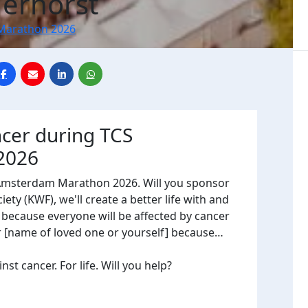
Terhorst
Marathon 2026
ncer during TCS
2026
 Amsterdam Marathon 2026. Will you sponsor
ty (KWF), we'll create a better life with and
, because everyone will be affected by cancer
or [name of loved one or yourself] because…
t cancer. For life. Will you help?