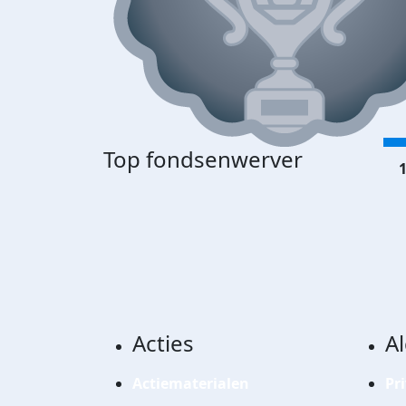
Top fondsenwerver
1
Acties
A
Actiematerialen
Pr