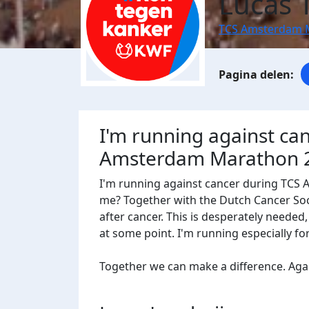
Lucas 
TCS Amsterdam 
I'm running against ca
Amsterdam Marathon 
I'm running against cancer during TCS
me? Together with the Dutch Cancer Socie
after cancer. This is desperately needed
at some point. I'm running especially f
Together we can make a difference. Agains