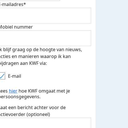
E-mailadres*
Mobiel nummer
 euro opgehaald: t-shirt
E-mails verstuurd
iend
Ik blijf graag op de hoogte van nieuws,
acties en manieren waarop ik kan
bijdragen aan KWF via:
E-mail
Lees
hier
hoe KWF omgaat met je
persoonsgegevens.
Laat een bericht achter voor de
actievoerder (optioneel)