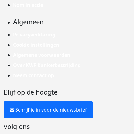
Kom in actie
Algemeen
Privacyverklaring
Cookie instellingen
Algemene voorwaarden
Over KWF Kankerbestrijding
Neem contact op
Blijf op de hoogte
Schrijf je in voor de nieuwsbrief
Volg ons