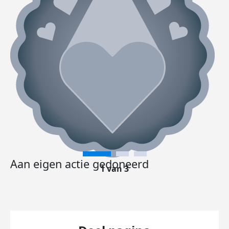
Aan eigen actie gedoneerd
1 van 3