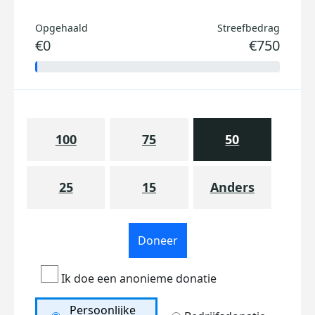
Opgehaald
Streefbedrag
€0
€750
100
75
50
25
15
Anders
Doneer
Ik doe een anonieme donatie
Persoonlijke