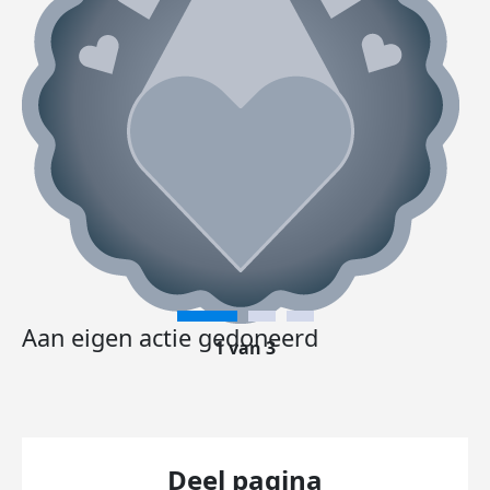
Aan eigen actie gedoneerd
1 van 3
Deel pagina