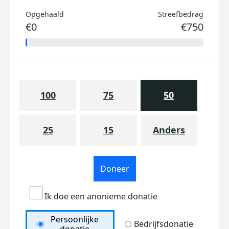
Opgehaald
Streefbedrag
€0
€750
100
75
50
25
15
Anders
Doneer
Ik doe een anonieme donatie
Persoonlijke
Bedrijfsdonatie
donatie