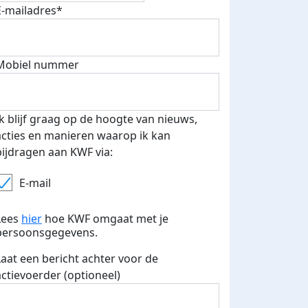
E-mailadres*
Mobiel nummer
 euro opgehaald: t-shirt
E-mails verstuurd
iend
Ik blijf graag op de hoogte van nieuws,
acties en manieren waarop ik kan
bijdragen aan KWF via:
E-mail
Lees
hier
hoe KWF omgaat met je
persoonsgegevens.
Laat een bericht achter voor de
actievoerder (optioneel)