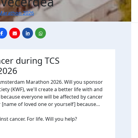
 Vecerdea
Marathon 2026
ncer during TCS
2026
 Amsterdam Marathon 2026. Will you sponsor
ty (KWF), we'll create a better life with and
, because everyone will be affected by cancer
or [name of loved one or yourself] because…
t cancer. For life. Will you help?