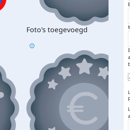
Foto's toegevoegd
€500
verd