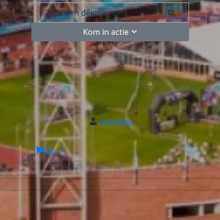
Kom in actie
Inloggen
NL