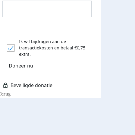
Ik wil bijdragen aan de
transactiekosten
en betaal €0,75
Donateurs bedankt
extra.
Doneer nu
Terug