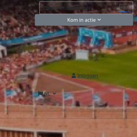
Kom in actie
Inloggen
NL