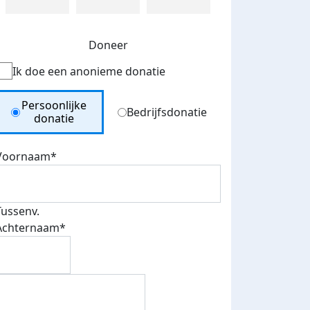
Doneer
Ik doe een anonieme donatie
Donation Type
Persoonlijke
Bedrijfsdonatie
donatie
Voornaam*
Tussenv.
Achternaam*