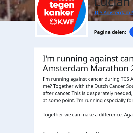
Lucian
TCS Amsterdam 
I'm running against ca
Amsterdam Marathon 
I'm running against cancer during TCS
me? Together with the Dutch Cancer Socie
after cancer. This is desperately needed
at some point. I'm running especially f
Together we can make a difference. Agains