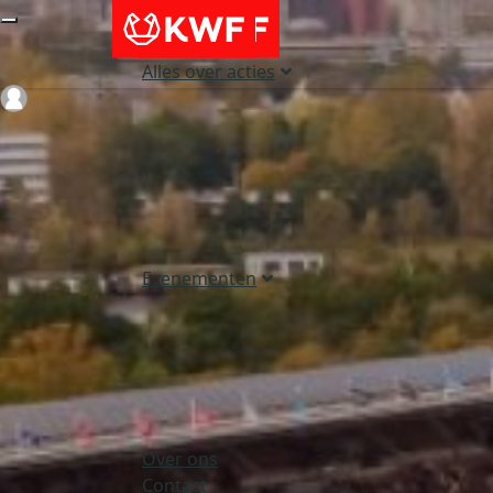
Alles over acties
Login
Evenementen
Over ons
Contact