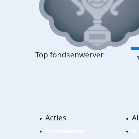
Top fondsenwerver
1
Acties
A
Actiematerialen
Pr