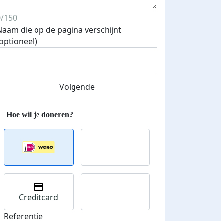
0/150
Naam die op de pagina verschijnt
(optioneel)
Streefbedrag verhoogd
Volgende
Creditcard
Referentie