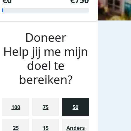
€0
€750
Doneer
Help jij me mijn
doel te
bereiken?
100
75
50
25
15
Anders