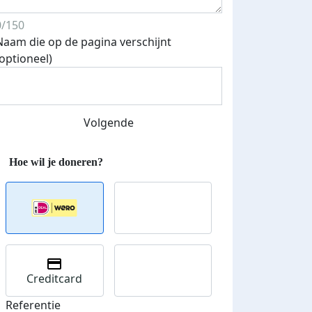
0/150
Naam die op de pagina verschijnt
(optioneel)
Streefbedrag verhoogd
Volgende
Creditcard
Referentie