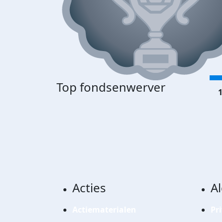
Top fondsenwerver
1
Acties
A
Actiematerialen
Pr