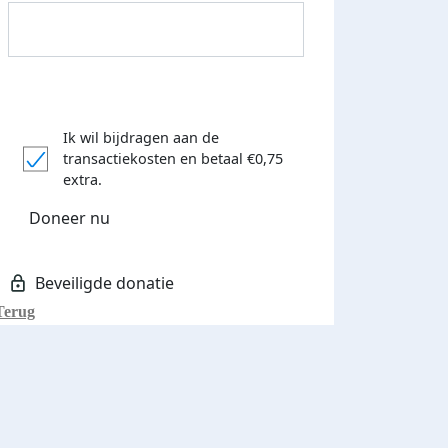
Ik wil bijdragen aan de
transactiekosten
en betaal €0,75
Donateurs bedankt
extra.
Doneer nu
Terug