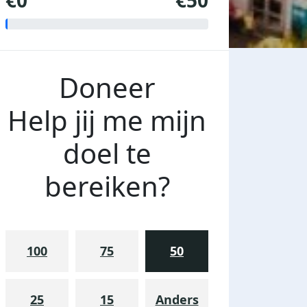
€0
€50
Doneer
Help jij me mijn
doel te
bereiken?
100
75
50
25
15
Anders