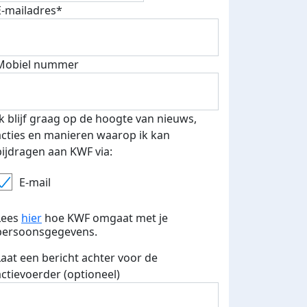
E-mailadres*
Mobiel nummer
 euro opgehaald: t-shirt
E-mails verstuurd
iend
Ik blijf graag op de hoogte van nieuws,
acties en manieren waarop ik kan
bijdragen aan KWF via:
E-mail
Lees
hier
hoe KWF omgaat met je
persoonsgegevens.
Laat een bericht achter voor de
actievoerder (optioneel)