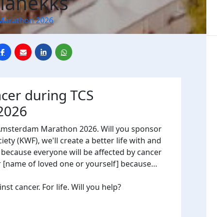
Planekks
Marathon 2026
ncer during TCS
2026
 Amsterdam Marathon 2026. Will you sponsor
ty (KWF), we'll create a better life with and
, because everyone will be affected by cancer
or [name of loved one or yourself] because…
t cancer. For life. Will you help?