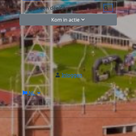
Kom in actie
Inloggen
NL