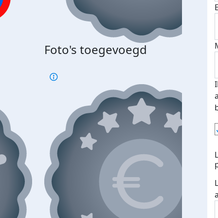
Foto's toegevoegd
€500
verd