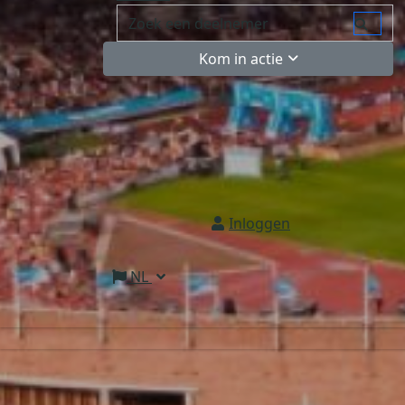
Kom in actie
Inloggen
NL