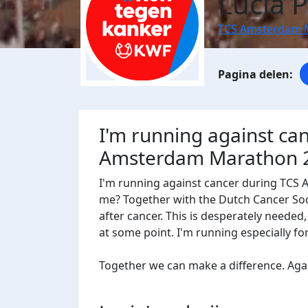
Lucia 
TCS Amsterdam 
I'm running against ca
Amsterdam Marathon 
I'm running against cancer during TCS
me? Together with the Dutch Cancer Socie
after cancer. This is desperately needed
at some point. I'm running especially f
Together we can make a difference. Agains