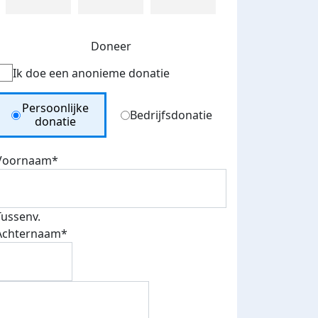
Doneer
Ik doe een anonieme donatie
Donation Type
Persoonlijke
Bedrijfsdonatie
donatie
Voornaam*
Tussenv.
Achternaam*