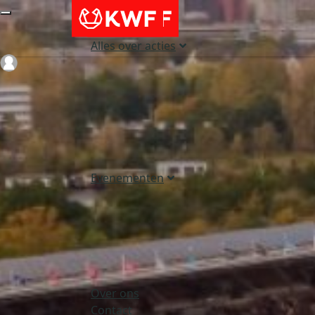
Alles over acties
Login
Evenementen
Over ons
Contact