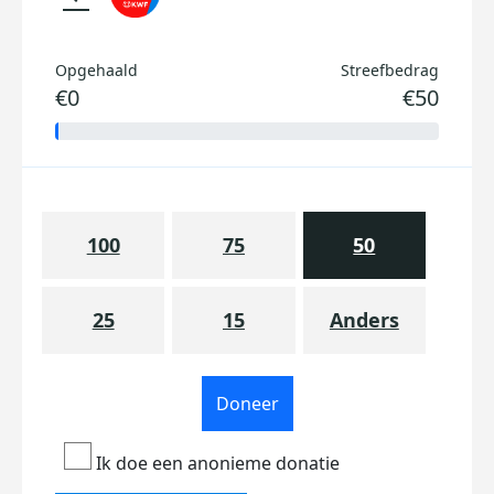
Opgehaald
Streefbedrag
€0
€50
100
75
50
25
15
Anders
Doneer
Ik doe een anonieme donatie