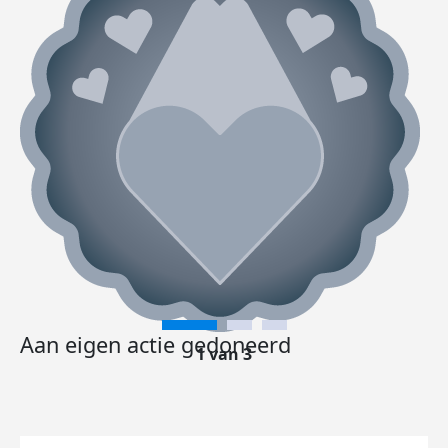
Aan eigen actie gedoneerd
1 van 3