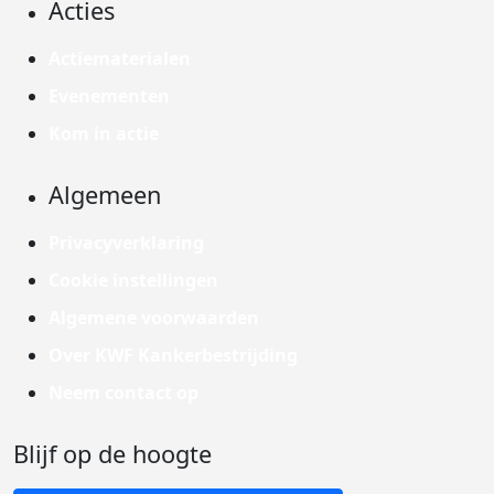
Acties
Actiematerialen
Evenementen
Kom in actie
Algemeen
Privacyverklaring
Cookie instellingen
Algemene voorwaarden
Over KWF Kankerbestrijding
Neem contact op
Blijf op de hoogte