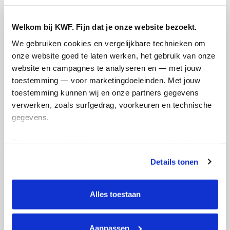
Welkom bij KWF. Fijn dat je onze website bezoekt.
We gebruiken cookies en vergelijkbare technieken om 
onze website goed te laten werken, het gebruik van onze 
website en campagnes te analyseren en — met jouw 
Creditcard
toestemming — voor marketingdoeleinden. Met jouw 
toestemming kunnen wij en onze partners gegevens 
Referentie
verwerken, zoals surfgedrag, voorkeuren en technische 
gegevens.
Deze gegevens helpen ons om campagnes te meten, 
prestaties te verbeteren en relevante KWF-content te 
Details tonen
tonen. Je kunt je toestemming op elk moment wijzigen of 
intrekken via Cookie instellingen onderaan de pagina. De 
lijst met cookies is te vinden in het tabblad “details”.
Ik wil bijdragen aan de transactiekosten
Alles toestaan
en betaal €0.75 extra.
Doneer nu
Aanpassen