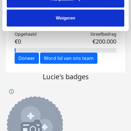
Weigeren
Opgehaald
Streefbedrag
€0
€200.000
Doneer
Word lid van ons team
Lucie's badges