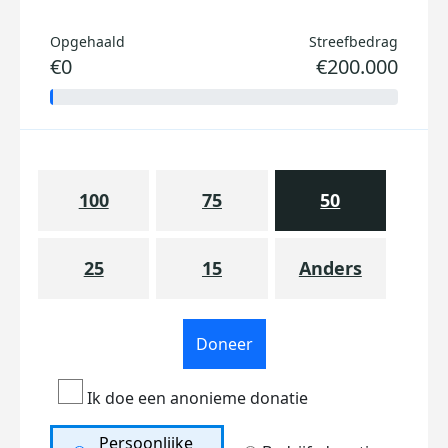
Opgehaald
Streefbedrag
€0
€200.000
100
75
50
25
15
Anders
Doneer
Ik doe een anonieme donatie
Persoonlijke