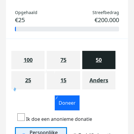
Opgehaald
Streefbedrag
€25
€200.000
100
75
50
25
15
Anders
Doneer
Ik doe een anonieme donatie
Persoonlijke