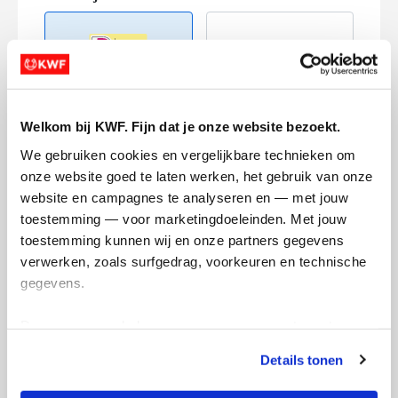
Welkom bij KWF. Fijn dat je onze website bezoekt.
Creditcard
We gebruiken cookies en vergelijkbare technieken om 
Referentie
onze website goed te laten werken, het gebruik van onze 
website en campagnes te analyseren en — met jouw 
toestemming — voor marketingdoeleinden. Met jouw 
toestemming kunnen wij en onze partners gegevens 
verwerken, zoals surfgedrag, voorkeuren en technische 
gegevens.
Deze gegevens helpen ons om campagnes te meten, 
Ik wil bijdragen aan de transactiekosten
prestaties te verbeteren en relevante KWF-content te 
en betaal €0.75 extra.
Details tonen
tonen. Je kunt je toestemming op elk moment wijzigen of 
Doneer nu
intrekken via Cookie instellingen onderaan de pagina. De 