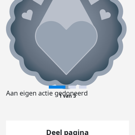
Aan eigen actie gedoneerd
1 van 3
Deel pagina