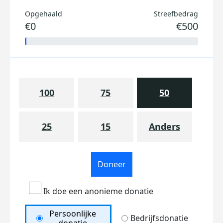
Opgehaald
Streefbedrag
€0
€500
100
75
50
25
15
Anders
Doneer
Ik doe een anonieme donatie
Persoonlijke
Bedrijfsdonatie
donatie