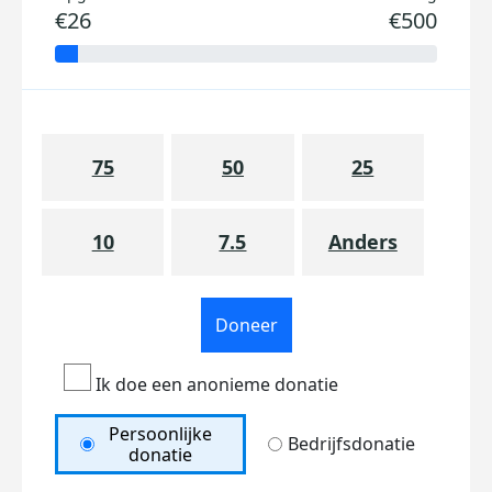
€26
€500
75
50
25
10
7.5
Anders
Doneer
Ik doe een anonieme donatie
Persoonlijke
Bedrijfsdonatie
donatie