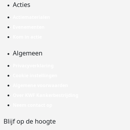
Acties
Actiematerialen
Evenementen
Kom in actie
Algemeen
Privacyverklaring
Cookie instellingen
Algemene voorwaarden
Over KWF Kankerbestrijding
Neem contact op
Blijf op de hoogte