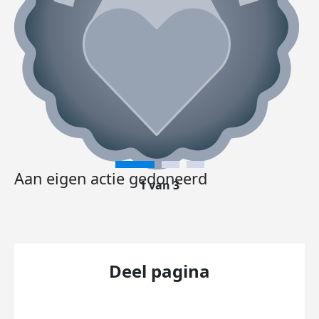
Aan eigen actie gedoneerd
1 van 3
Deel pagina