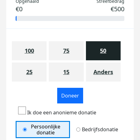
Opgehaald
Streefbedrag
€0
€500
100
75
50
25
15
Anders
Doneer
Ik doe een anonieme donatie
Persoonlijke
Bedrijfsdonatie
donatie