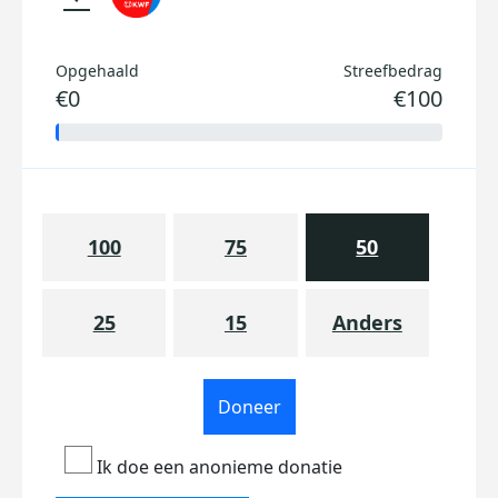
Opgehaald
Streefbedrag
€0
€100
100
75
50
25
15
Anders
Doneer
Ik doe een anonieme donatie