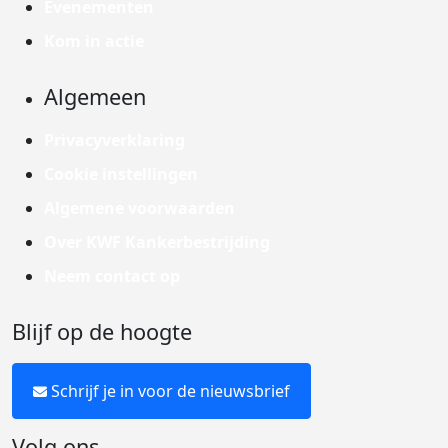
Evenementen
Kom in actie
Algemeen
Privacyverklaring
Cookie instellingen
Algemene voorwaarden
Over KWF Kankerbestrijding
Neem contact op
Blijf op de hoogte
Schrijf je in voor de nieuwsbrief
Volg ons