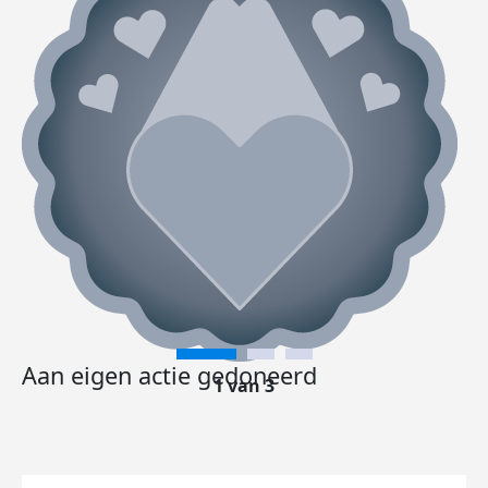
Aan eigen actie gedoneerd
1 van 3