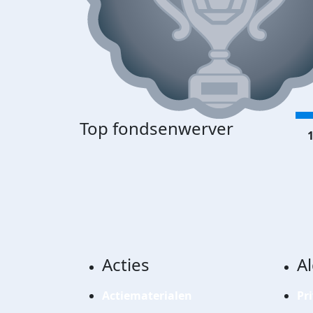
Top fondsenwerver
1
Acties
A
Actiematerialen
Pr