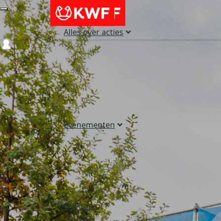
Alles over acties
Login
Evenementen
Over ons
Contact