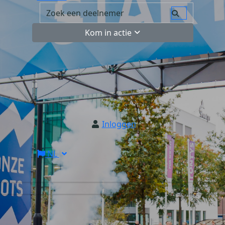
Kom in actie
Inloggen
NL