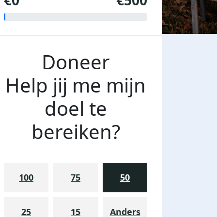
€0
€500
Doneer
Help jij me mijn
doel te
bereiken?
100
75
50
25
15
Anders