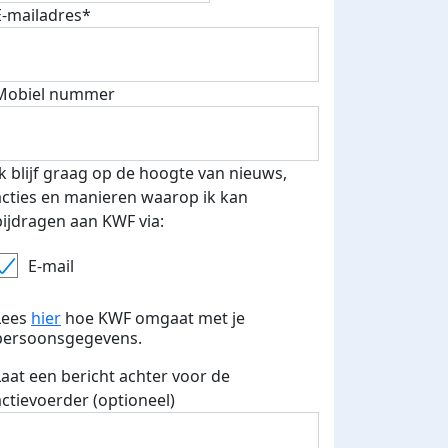
E-mailadres*
500 euro aan donaties ontvang
Mobiel nummer
E-mails verstuurd
 speciale KWF t-shirt!
Ik blijf graag op de hoogte van nieuws,
acties en manieren waarop ik kan
bijdragen aan KWF via:
E-mail
Lees
hier
hoe KWF omgaat met je
persoonsgegevens.
Laat een bericht achter voor de
actievoerder (optioneel)