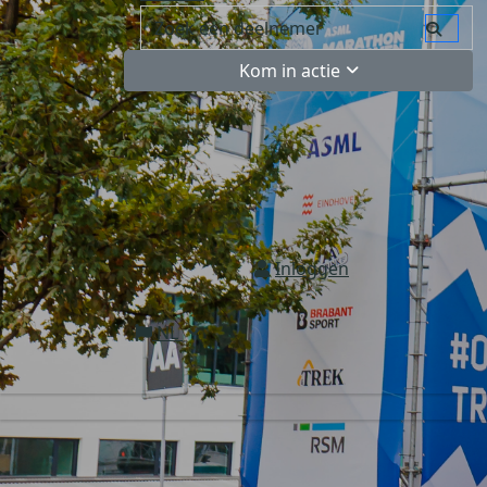
Kom in actie
Inloggen
NL