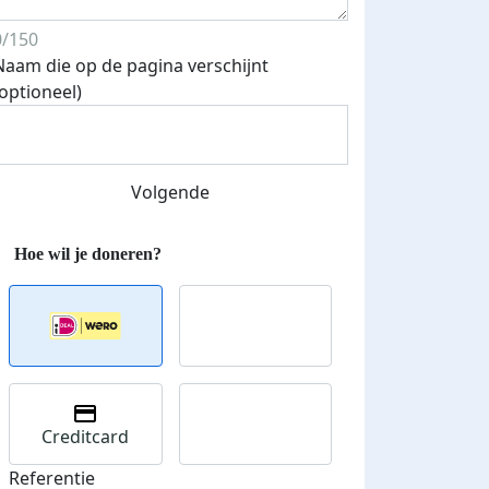
0/150
Naam die op de pagina verschijnt
(optioneel)
Streefbedrag verhoogd
Volgende
Creditcard
Referentie