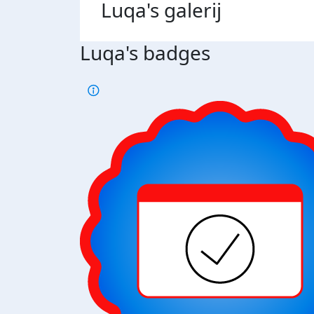
Luqa's
galerij
Luqa's badges