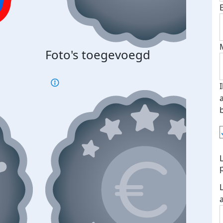
Bij 
Foto's toegevoegd
je je