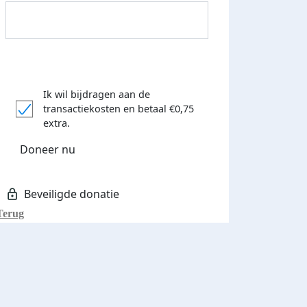
Ik wil bijdragen aan de
transactiekosten
en betaal €0,75
Donateurs bedankt
extra.
Doneer nu
Terug