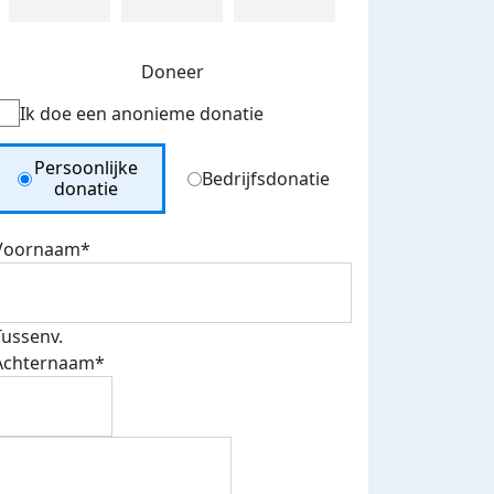
Doneer
Ik doe een anonieme donatie
Donation Type
Persoonlijke
Bedrijfsdonatie
donatie
Voornaam*
Tussenv.
Achternaam*