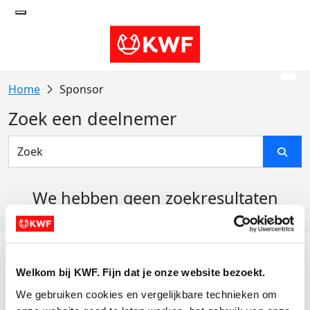
Sponsor
Zoek een deelnemer
We hebben geen zoekresultaten
gevonden
Acties
Welkom bij KWF. Fijn dat je onze website bezoekt.
Actiematerialen
We gebruiken cookies en vergelijkbare technieken om 
Evenementen