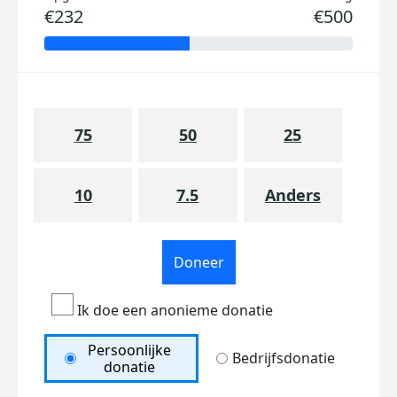
€232
€500
75
50
25
10
7.5
Anders
Doneer
Ik doe een anonieme donatie
Persoonlijke
Bedrijfsdonatie
donatie