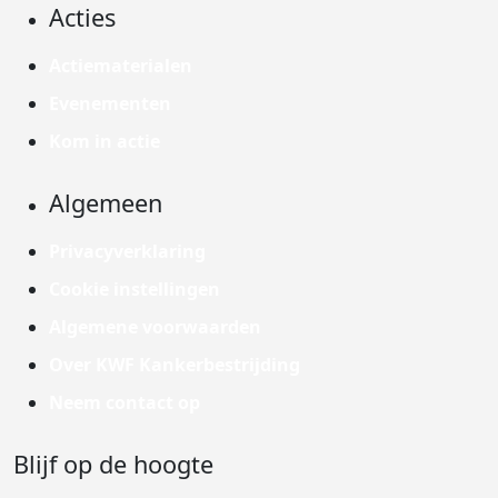
Acties
Actiematerialen
Evenementen
Kom in actie
Algemeen
Privacyverklaring
Cookie instellingen
Algemene voorwaarden
Over KWF Kankerbestrijding
Neem contact op
Blijf op de hoogte