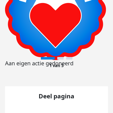
Aan eigen actie gedoneerd
1 van 3
Deel pagina