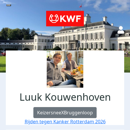
Luuk Kouwenhoven
KeizersneeXBruggenloop
Rijden tegen Kanker Rotterdam 2026