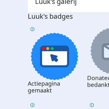
Luuk's
galerij
Luuk's badges
Donate
Actiepagina
bedank
gemaakt