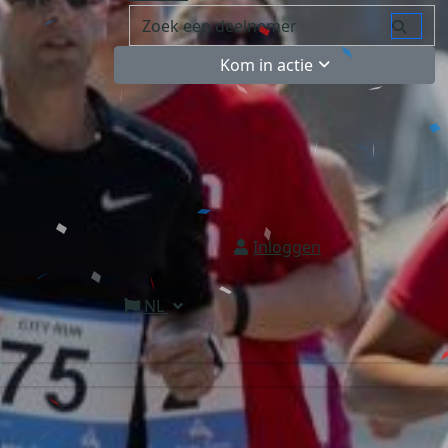
Kom in actie
Inloggen
NL