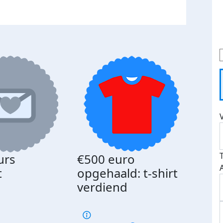
urs
€500 euro
Gede
t
opgehaald: t-shirt
med
verdiend