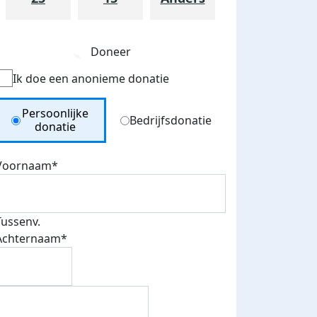
Doneer
Ik doe een anonieme donatie
Donation Type
Persoonlijke
Bedrijfsdonatie
donatie
Voornaam*
Tussenv.
Eerste 5 donaties
Achternaam*
eld op social
ontvangen
ia