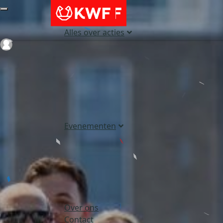
Alles over acties
Login
Evenementen
Over ons
Contact