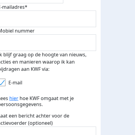
E-mailadres*
Mobiel nummer
Ik blijf graag op de hoogte van nieuws,
acties en manieren waarop ik kan
bijdragen aan KWF via:
E-mail
Lees
hier
hoe KWF omgaat met je
persoonsgegevens.
Laat een bericht achter voor de
actievoerder (optioneel)