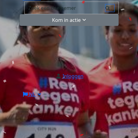
Kom in actie
Inloggen
NL