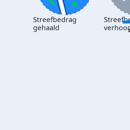
Streefbedrag
Streefb
gehaald
verhoo
1