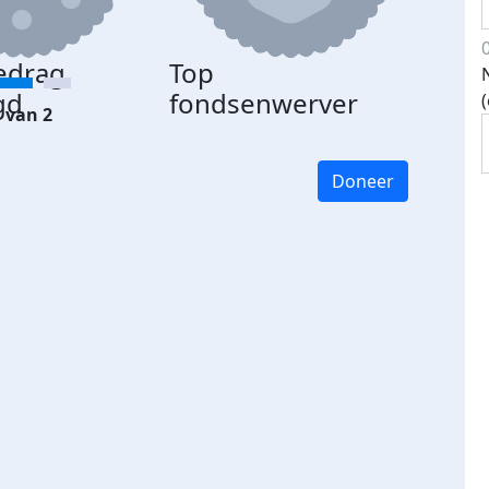
edrag
Top
gd
fondsenwerver
 van 2
Doneer