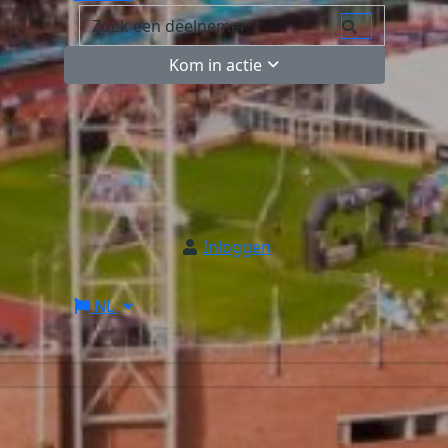
Kom in actie
Inloggen
NL