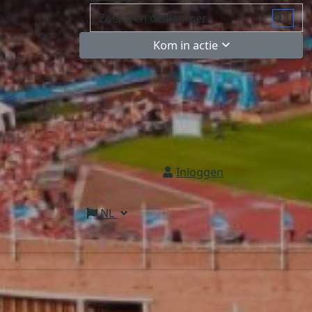
Kom in actie
Inloggen
NL