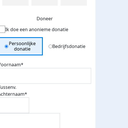
Doneer
Ik doe een anonieme donatie
Donation Type
Persoonlijke
Bedrijfsdonatie
donatie
Voornaam*
Tussenv.
Achternaam*