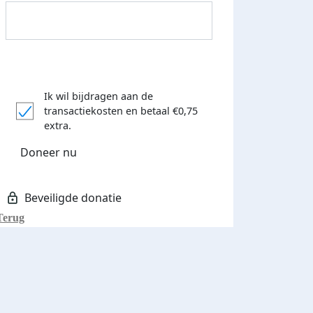
Ik wil bijdragen aan de
transactiekosten
en betaal €0,75
extra.
Donateurs bedankt
Doneer nu
Terug