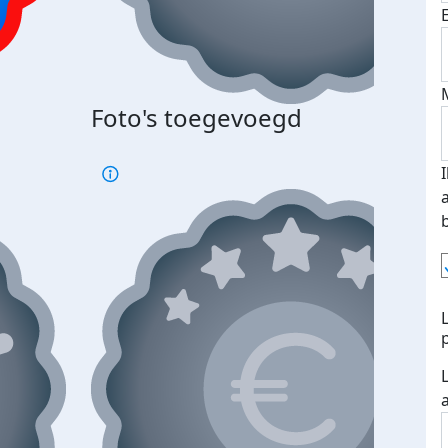
Foto's toegevoegd
€500
verd