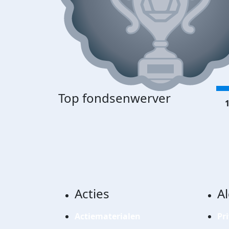
Top fondsenwerver
1
Acties
A
Actiematerialen
Pr