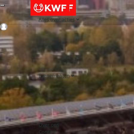
Alles over acties
Login
Evenementen
Over ons
Contact