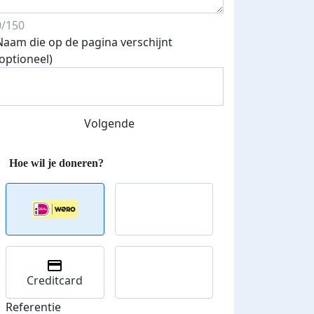
0/150
Naam die op de pagina verschijnt
(optioneel)
Streefbedrag verhoogd
Volgende
Creditcard
Referentie