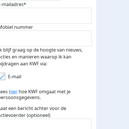
E-mailadres*
Mobiel nummer
 euro opgehaald: t-shirt
E-mails verstuurd
iend
Ik blijf graag op de hoogte van nieuws,
acties en manieren waarop ik kan
bijdragen aan KWF via:
E-mail
Lees
hier
hoe KWF omgaat met je
persoonsgegevens.
Laat een bericht achter voor de
actievoerder (optioneel)