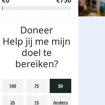
€0
€750
Doneer
Help jij me mijn
doel te
bereiken?
100
75
50
25
15
Anders