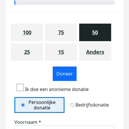
100
75
50
25
15
Anders
Doneer
Ik doe een anonieme donatie
Persoonlijke
Bedrijfsdonatie
donatie
Voornaam *