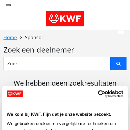
Sponsor
Zoek een deelnemer
We hebben geen zoekresultaten
gevonden
Acties
Welkom bij KWF. Fijn dat je onze website bezoekt.
Actiematerialen
We gebruiken cookies en vergelijkbare technieken om 
Evenementen