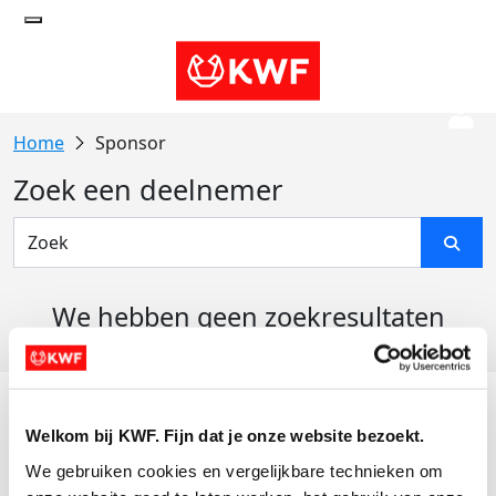
Sponsor
Zoek een deelnemer
We hebben geen zoekresultaten
gevonden
Acties
Welkom bij KWF. Fijn dat je onze website bezoekt.
Actiematerialen
We gebruiken cookies en vergelijkbare technieken om 
Evenementen