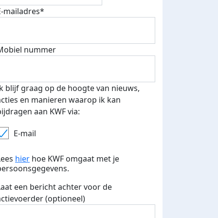
E-mailadres*
Mobiel nummer
Ik blijf graag op de hoogte van nieuws,
acties en manieren waarop ik kan
bijdragen aan KWF via:
E-mail
Lees
hier
hoe KWF omgaat met je
persoonsgegevens.
Laat een bericht achter voor de
actievoerder (optioneel)