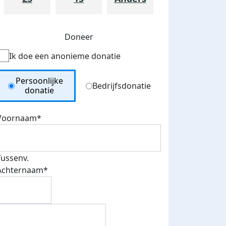
Doneer
Ik doe een anonieme donatie
Donation Type
Persoonlijke
Bedrijfsdonatie
donatie
Voornaam*
Tussenv.
Achternaam*
teurs
nkt