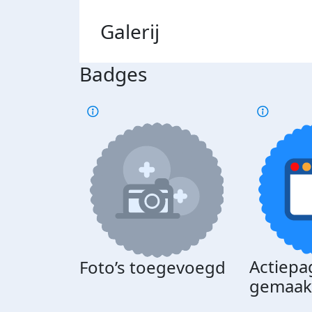
Galerij
Badges
Actiepa
Foto’s toegevoegd
gemaak