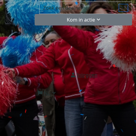
Kom in actie
Inloggen
NL