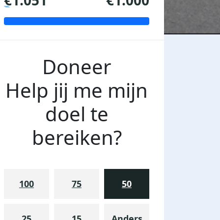
€1.051
€1.000
Doneer
Help jij me mijn
doel te
bereiken?
100
75
50
25
15
Anders