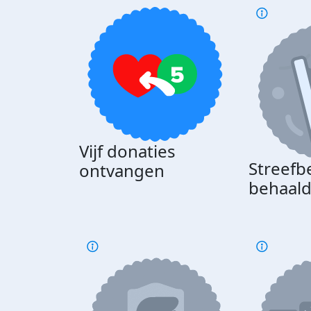
Vijf donaties
Streefb
ontvangen
behaal