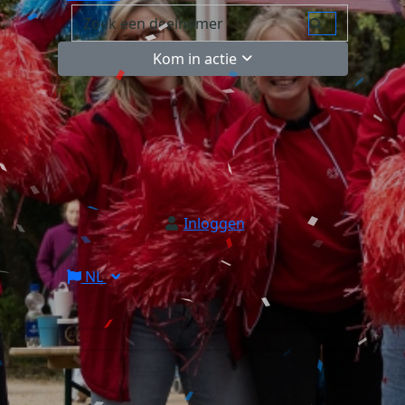
Kom in actie
Inloggen
NL