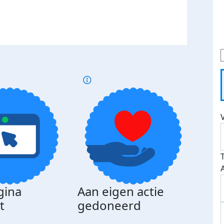
gina
Aan eigen actie
Dona
t
gedoneerd
beda