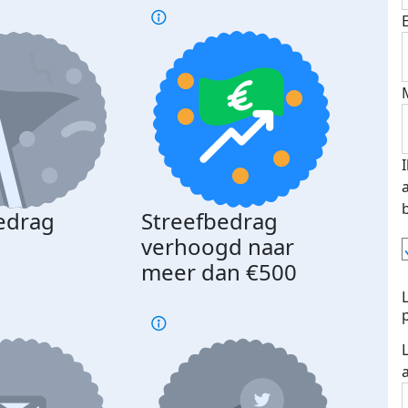
edrag
Streefbedrag
d
verhoogd naar
meer dan €500