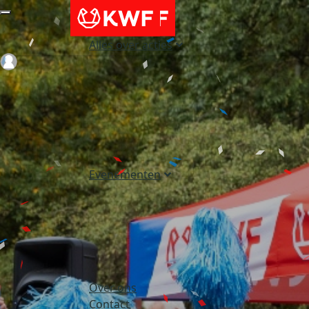
Alles over acties
Login
Evenementen
Over ons
Contact