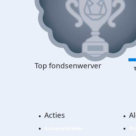
Top fondsenwerver
1
Acties
A
Actiematerialen
Pr