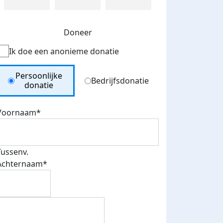
Doneer
Ik doe een anonieme donatie
Donation Type
Persoonlijke
Bedrijfsdonatie
donatie
Voornaam*
Tussenv.
Achternaam*