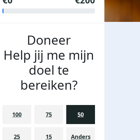
€0
€200
Doneer
Help jij me mijn
doel te
bereiken?
100
75
50
25
15
Anders