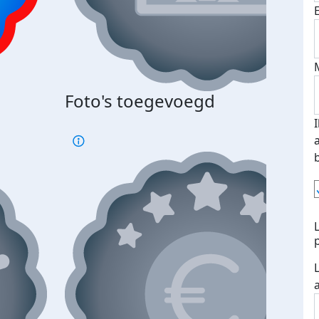
Foto's toegevoegd
€500
verd