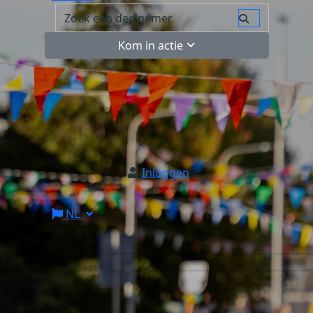
Kom in actie
Inloggen
NL