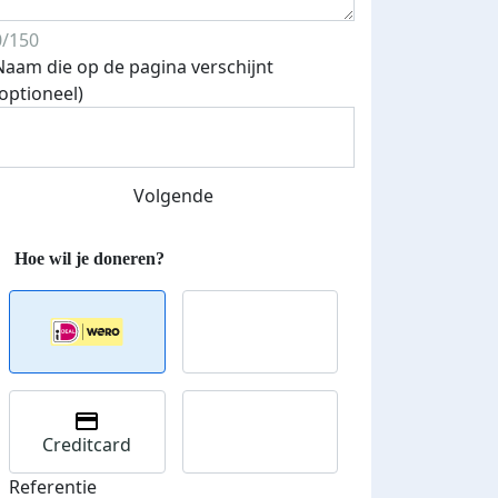
0/150
Naam die op de pagina verschijnt
(optioneel)
Streefbedrag verhoogd
Volgende
Creditcard
Referentie