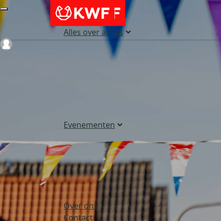
Alles over acties
Login
Evenementen
Over ons
Contact