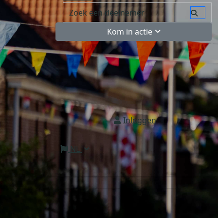
Kom in actie
Inloggen
NL