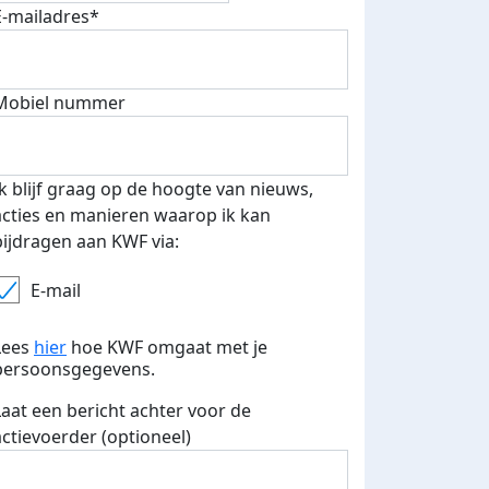
E-mailadres*
Mobiel nummer
 euro opgehaald: t-shirt
E-mails verstuurd
iend
Ik blijf graag op de hoogte van nieuws,
acties en manieren waarop ik kan
bijdragen aan KWF via:
E-mail
Lees
hier
hoe KWF omgaat met je
persoonsgegevens.
Laat een bericht achter voor de
actievoerder (optioneel)