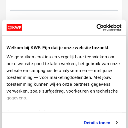
Ik wil bijdragen aan de transactiekosten
Welkom bij KWF. Fijn dat je onze website bezoekt.
en betaal €0.75 extra.
We gebruiken cookies en vergelijkbare technieken om 
Doneer nu
onze website goed te laten werken, het gebruik van onze 
website en campagnes te analyseren en — met jouw 
toestemming — voor marketingdoeleinden. Met jouw 
toestemming kunnen wij en onze partners gegevens 
verwerken, zoals surfgedrag, voorkeuren en technische 
gegevens.
Opgehaald
Streefbedrag
€0
€1.000
Deze gegevens helpen ons om campagnes te meten, 
prestaties te verbeteren en relevante KWF-content te 
Doneer
Word lid van ons team
Details tonen
tonen. Je kunt je toestemming op elk moment wijzigen of 