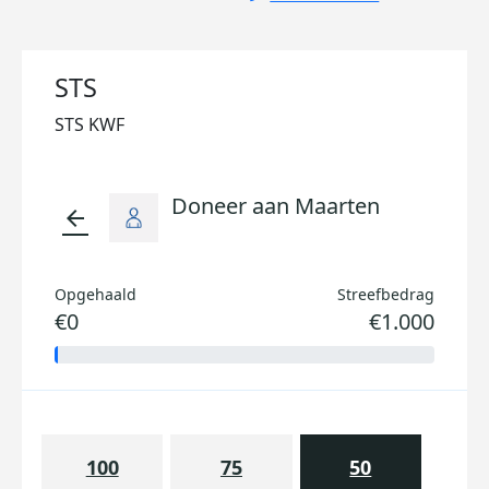
STS
STS KWF
Doneer aan Maarten
arrow_back
Opgehaald
Streefbedrag
€0
€1.000
100
75
50