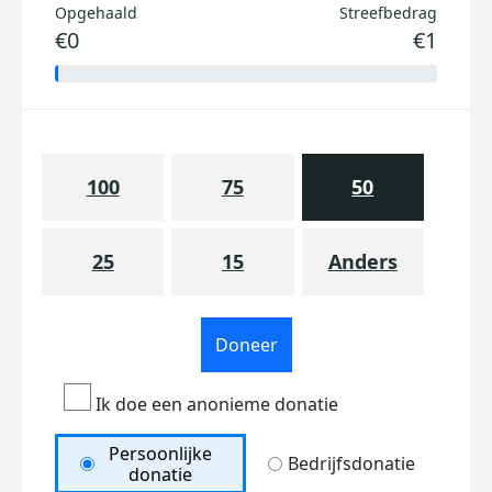
Opgehaald
Streefbedrag
€0
€1
100
75
50
25
15
Anders
Doneer
Ik doe een anonieme donatie
Persoonlijke
Bedrijfsdonatie
donatie