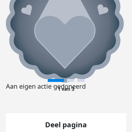
Aan eigen actie gedoneerd
1 van 3
Deel pagina