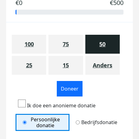
€0
€500
100
75
50
25
15
Anders
Doneer
Ik doe een anonieme donatie
Persoonlijke
Bedrijfsdonatie
donatie