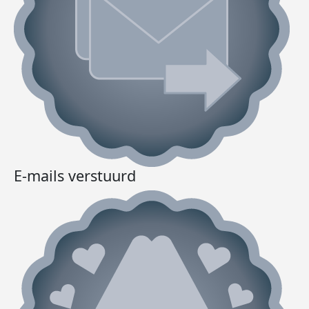
E-mails verstuurd