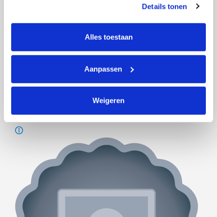
Details tonen
tonen. Je kunt je toestemming op elk moment wijzigen of 
intrekken via Cookie instellingen onderaan de pagina. De 
lijst met cookies is te vinden in het tabblad “details”.
Alles toestaan
Aanpassen
Weigeren
Actiepagina gemaakt