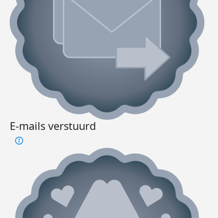
E-mails verstuurd