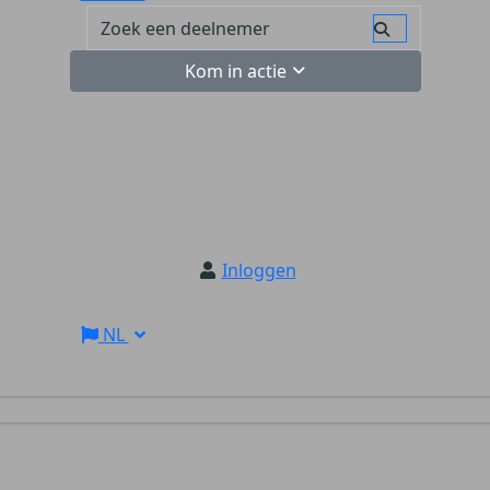
Kom in actie
Inloggen
NL