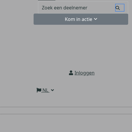
Kom in actie
Inloggen
NL