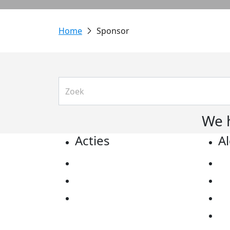
Sponsor
We 
Acties
A
Actiematerialen
Pr
Evenementen
Co
Kom in actie
Al
Ov