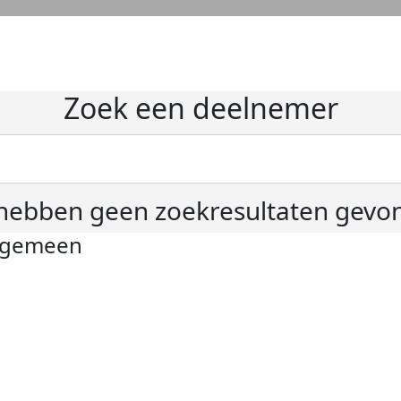
Zoek een deelnemer
hebben geen zoekresultaten gevo
lgemeen
ivacyverklaring
okie instellingen
gemene voorwaarden
er KWF Kankerbestrijding