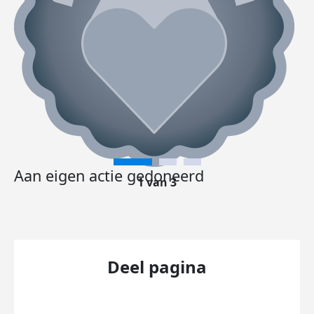
Aan eigen actie gedoneerd
1 van 3
Deel pagina