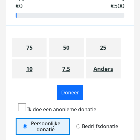
€0
€500
75
50
25
10
7.5
Anders
Doneer
Ik doe een anonieme donatie
Persoonlijke
Bedrijfsdonatie
donatie