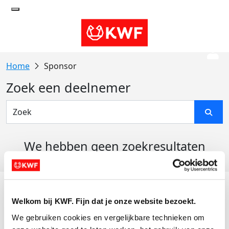
Sponsor
Zoek een deelnemer
We hebben geen zoekresultaten
gevonden
Acties
Welkom bij KWF. Fijn dat je onze website bezoekt.
Actiematerialen
We gebruiken cookies en vergelijkbare technieken om 
Evenementen