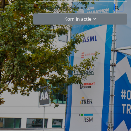
Kom in actie
Inloggen
NL