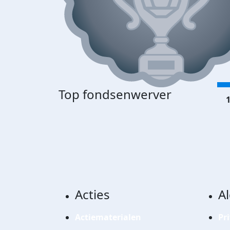
Top fondsenwerver
1
Acties
A
Actiematerialen
Pr