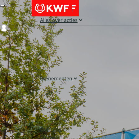
Alles over acties
Login
Evenementen
Over ons
Contact