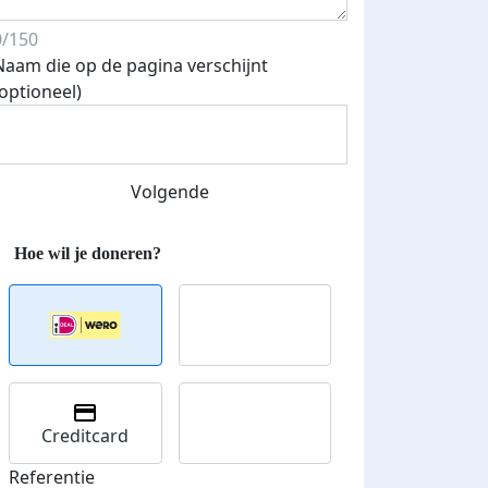
0/150
Naam die op de pagina verschijnt
(optioneel)
Streefbedrag verhoogd
Volgende
Creditcard
Referentie