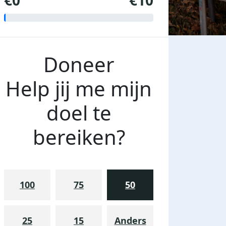
€0
€10
Doneer
Help jij me mijn
doel te
bereiken?
100
75
50
25
15
Anders