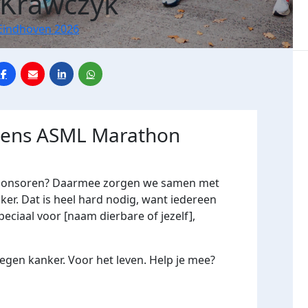
 Krawczyk
Eindhoven 2026
jdens ASML Marathon
me sponsoren? Daarmee zorgen we samen met
er. Dat is heel hard nodig, want iedereen
peciaal voor [naam dierbare of jezelf],
gen kanker. Voor het leven. Help je mee?