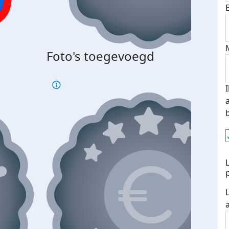
Bij 
Foto's toegevoegd
je je