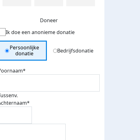
Doneer
Ik doe een anonieme donatie
Donation Type
Persoonlijke
Bedrijfsdonatie
donatie
Voornaam*
Tussenv.
Achternaam*