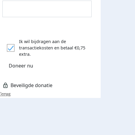
Ik wil bijdragen aan de
transactiekosten
en betaal €0,75
Donateurs bedankt
extra.
Doneer nu
Terug