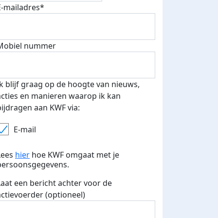
E-mailadres*
500 euro aan donaties ontvang
Mobiel nummer
E-mails verstuurd
 speciale KWF t-shirt!
Ik blijf graag op de hoogte van nieuws,
acties en manieren waarop ik kan
bijdragen aan KWF via:
E-mail
Lees
hier
hoe KWF omgaat met je
persoonsgegevens.
Laat een bericht achter voor de
actievoerder (optioneel)