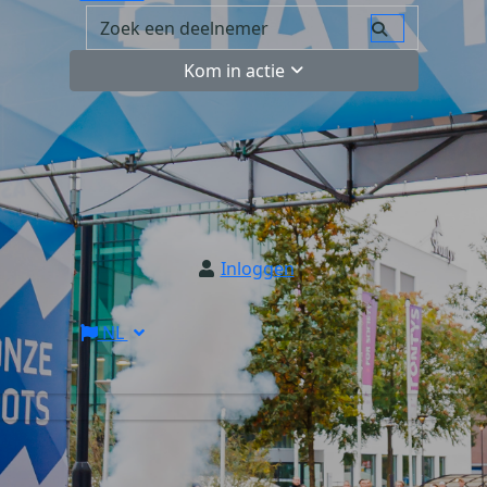
Kom in actie
Inloggen
NL