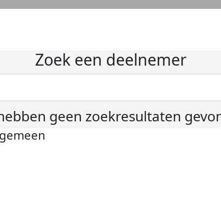
Zoek een deelnemer
hebben geen zoekresultaten gevo
lgemeen
ivacyverklaring
okie instellingen
gemene voorwaarden
er KWF Kankerbestrijding