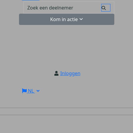
Kom in actie
Inloggen
NL