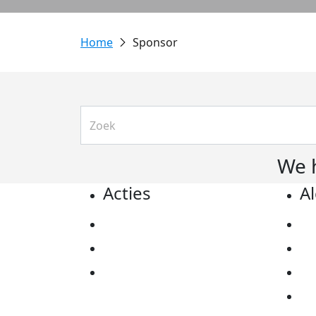
Sponsor
We 
Acties
A
Actiematerialen
Pr
Evenementen
Co
Kom in actie
Al
Ov