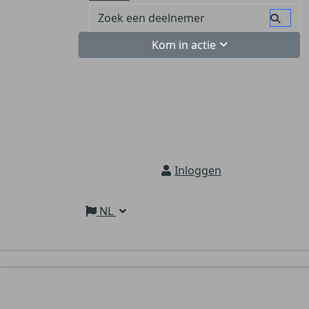
Kom in actie
Inloggen
NL